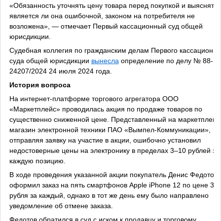
«Обязанность уточнять цену товара перед покупкой и выяснять,
является ли она ошибочной, законом на потребителя не
возложена», — отмечает Первый кассационный суд общей
юрисдикции.
Судебная коллегия по гражданским делам Первого кассационно
суда общей юрисдикции
вынесла
определение по делу № 88-
24207/2024 24 июля 2024 года.
История вопроса
На интернет-платформе торгового агрегатора ООО
«Маркетплейс» проводилась акция по продаже товаров по
существенно сниженной цене. Представленный на маркетплейс
магазин электронной техники ПАО «Вымпел-Коммуникации»,
отправляя заявку на участие в акции, ошибочно установил
недостоверные цены на электронику в пределах 3–10 рублей за
каждую позицию.
В ходе проведения указанной акции покупатель Денис Федотов
оформил заказ на пять смартфонов Apple iPhone 12 по цене 3
рубля за каждый, однако в тот же день ему было направлено
уведомление об отмене заказа.
Федотов обратился в суд с иском к продавцу и торговому