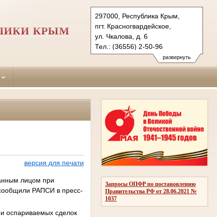
297000, Республика Крым,
пгт. Красногвардейское,
ЛИКИ КРЫМ
ул. Чкалова, д. 6
Тел.: (36556) 2-50-96
krasnogvardeiskiy.krm@sudrf.ru
развернуть
версия для печати
анным лицом при
Запросы ОПФР по постановлению
 сообщили РАПСИ в пресс-
Правительства РФ от 28.06.2021 №
1037
ми оспариваемых сделок