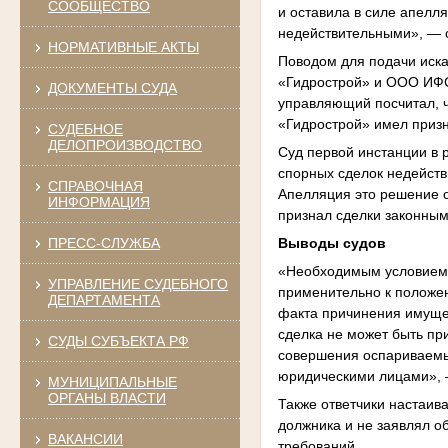
СООБЩЕСТВО
и оставила в силе апелл
недействительными», — 
НОРМАТИВНЫЕ АКТЫ
Поводом для подачи иск
«Гидрострой» и ООО ИФС
ДОКУМЕНТЫ СУДА
управляющий посчитал, ч
«Гидрострой» имел приз
СУДЕБНОЕ
ДЕЛОПРОИЗВОДСТВО
Суд первой инстанции в
спорных сделок недейств
СПРАВОЧНАЯ
Апелляция это решение о
ИНФОРМАЦИЯ
признал сделки законны
Выводы судов
ПРЕСС-СЛУЖБА
«Необходимым условием 
УПРАВЛЕНИЕ СУДЕБНОГО
применительно к положен
ДЕПАРТАМЕНТА
факта причинения имущес
сделка не может быть пр
СУДЫ СУБЪЕКТА РФ
совершения оспариваемы
юридическими лицами», 
МУНИЦИПАЛЬНЫЕ
ОРГАНЫ ВЛАСТИ
Также ответчики настаив
должника и не заявлял об
ВАКАНСИИ
требований.