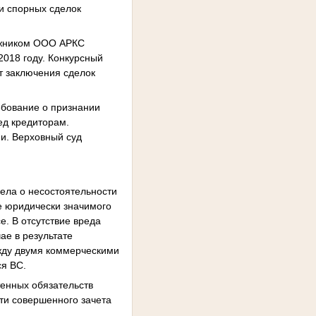
ии спорных сделок
олжником ООО АРКС
018 году. Конкурсный
т заключения сделок
ебование о признании
ед кредиторам.
и. Верховный суд
ела о несостоятельности
е юридически значимого
. В отсутствие вреда
ае в результате
жду двумя коммерческими
ся ВС.
тенных обязательств
сти совершенного зачета