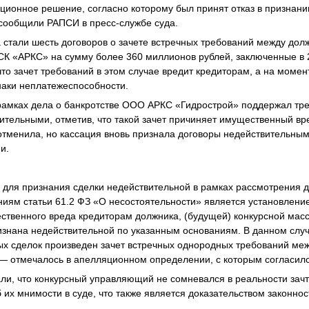
яционное решение, согласно которому был принят отказ в признан
сообщили РАПСИ в пресс-службе суда.
а стали шесть договоров о зачете встречных требований между д
К «АРКС» на сумму более 360 миллионов рублей, заключенные в 2
то зачет требований в этом случае вредит кредиторам, а на момен
наки неплатежеспособности.
 рамках дела о банкротстве ООО АРКС «Гидрострой» поддержал тр
ительными, отметив, что такой зачет причиняет имущественный вр
тменила, но кассация вновь признала договоры недействительным
ми.
для признания сделки недействительной в рамках рассмотрения д
иям статьи 61.2 ФЗ «О несостоятельности» является установлени
твенного вреда кредиторам должника, (будущей) конкурсной массе
изнана недействительной по указанным основаниям. В данном случ
х сделок произведен зачет встречных однородных требований ме
— отмечалось в апелляционном определении, с которым согласил
али, что конкурсный управляющий не сомневался в реальности зач
 их мнимости в суде, что также является доказательством законно