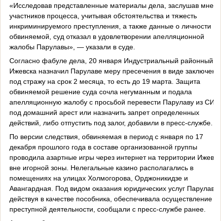
«Исследовав представленные материалы дела, заслушав мнен
участников процесса, учитывая обстоятельства и тяжесть
инкриминируемого преступления, а также данные о личности
обвиняемой, суд отказал в удовлетворении апелляционной
жалобы Парулавы», — указали в суде.
Согласно фабуле дела, 20 января Индустриальный районный с
Ижевска назначил Парулаве меру пресечения в виде заключени
под стражу на срок 2 месяца, то есть до 19 марта. Защита
обвиняемой решение суда сочла негуманным и подала
апелляционную жалобу с просьбой перевести Парулаву из СИЗ
под домашний арест или назначить запрет определенных
действий, либо отпустить под залог, добавили в пресс-службе.
По версии следствия, обвиняемая в период с января по 17
декабря прошлого года в составе организованной группы
проводила азартные игры через интернет на территории Ижевск
вне игорной зоны. Нелегальные казино располагались в
помещениях на улицах Холмогорова, Орджоникидзе и
Авангардная. Под видом оказания юридических услуг Парулава,
действуя в качестве пособника, обеспечивала осуществление
преступной деятельности, сообщали с пресс-службе ранее.