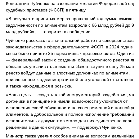
Константин Чуйченко на заседании коллегии Федеральной служ
судебных приставов (ФССП) в пятницу.
«В результате принятых мер за прошедший год сумма взысканн
задолженности по алиментам возросла с 66 млрд рублей до 92
млрд рублей», — говорится в сообщении.
Чуйченко рассказал о значительной работе по совершенствова
законодательства в сфере деятельности ФССП, в 2024 году в эт
связи было принято 25 нормативных правовых актов. Один из н
— федеральный закон о создании общедоступного реестра лиц
обязанных уплачивать алименты. Закон вступит в силу 25 мая. 
реестр войдут данные о злостных должниках по алиментам,
привлеченных к административной или уголовной ответственнос
а также находящихся в розыске.
«Наша цель — создать такой инструментарий воздействия, чтоб
должники в принципе не имели возможности уклониться от
исполнения своей обязанности по своевременной и полной упл
алиментов, а добровольное и полное исполнение требований
исполнительных документов стало для них единственно верным
решением в данной ситуации», — подчеркнул Чуйченко.
Министр также уделил особое внимание вопросам дальнейшего