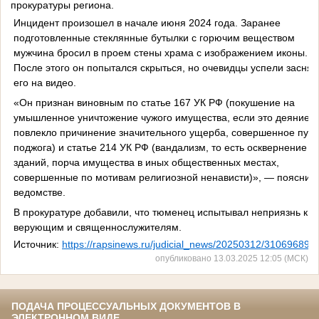
прокуратуры региона.
Инцидент произошел в начале июня 2024 года. Заранее
подготовленные стеклянные бутылки с горючим веществом
мужчина бросил в проем стены храма с изображением иконы.
После этого он попытался скрыться, но очевидцы успели заснят
его на видео.
«Он признан виновным по статье 167 УК РФ (покушение на
умышленное уничтожение чужого имущества, если это деяние
повлекло причинение значительного ущерба, совершенное пут
поджога) и статье 214 УК РФ (вандализм, то есть осквернение
зданий, порча имущества в иных общественных местах,
совершенные по мотивам религиозной ненависти)», — пояснили
ведомстве.
В прокуратуре добавили, что тюменец испытывал неприязнь к
верующим и священнослужителям.
Источник:
https://rapsinews.ru/judicial_news/20250312/310696894.
опубликовано 13.03.2025 12:05 (МСК)
ПОДАЧА ПРОЦЕССУАЛЬНЫХ ДОКУМЕНТОВ В
ЭЛЕКТРОННОМ ВИДЕ