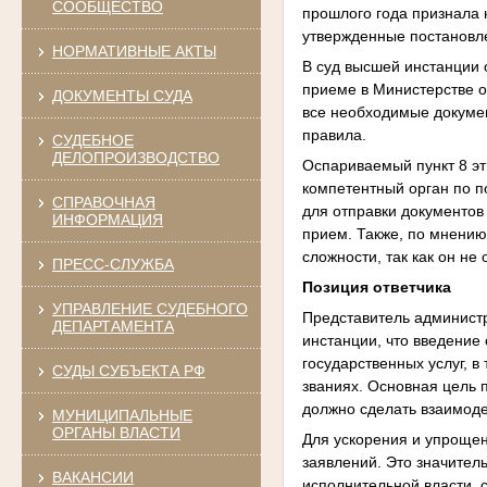
СООБЩЕСТВО
прошлого года признала 
утвержденные постановл
НОРМАТИВНЫЕ АКТЫ
В суд высшей инстанции 
приеме в Министерстве о
ДОКУМЕНТЫ СУДА
все необходимые докумен
правила.
СУДЕБНОЕ
ДЕЛОПРОИЗВОДСТВО
Оспариваемый пункт 8 эт
компетентный орган по п
СПРАВОЧНАЯ
для отправки документов
ИНФОРМАЦИЯ
прием. Также, по мнению
сложности, так как он н
ПРЕСС-СЛУЖБА
Позиция ответчика
УПРАВЛЕНИЕ СУДЕБНОГО
Представитель администр
ДЕПАРТАМЕНТА
инстанции, что введение
государственных услуг, 
СУДЫ СУБЪЕКТА РФ
званиях. Основная цель 
должно сделать взаимоде
МУНИЦИПАЛЬНЫЕ
ОРГАНЫ ВЛАСТИ
Для ускорения и упроще
заявлений. Это значител
ВАКАНСИИ
исполнительной власти, 