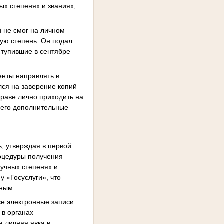
х степенях и званиях,
й не смог на личном
ную степень. Он подал
ступившие в сентябре
енты направлять в
лся на заверение копий
праве лично приходить на
него дополнительные
, утверждая в первой
роцедуры получения
аучных степенях и
у «Госуслуги», что
пным.
е электронные записи
 в органах
а личная явка в