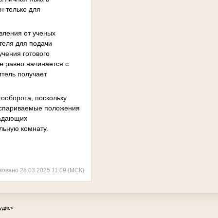
н только для
вления от ученых
ителя для подачи
учения готового
е равно начинается с
итель получает
ооборота, поскольку
 Оспариваемые положения
ладающих
льную комнату.
ковано 28.03.2025 11:09 (МСК)
удие»