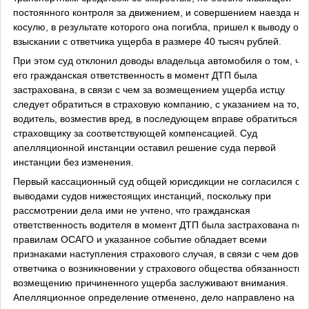
постоянного контроля за движением, и совершением наезда на
косулю, в результате которого она погибла, пришел к выводу о
взыскании с ответчика ущерба в размере 40 тысяч рублей.
При этом суд отклонил доводы владельца автомобиля о том, чт
его гражданская ответственность в момент ДТП была
застрахована, в связи с чем за возмещением ущерба истцу
следует обратиться в страховую компанию, с указанием на то, ч
водитель, возместив вред, в последующем вправе обратиться к
страховщику за соответствующей компенсацией. Суд
апелляционной инстанции оставил решение суда первой
инстанции без изменения.
Первый кассационный суд общей юрисдикции не согласился с
выводами судов нижестоящих инстанций, поскольку при
рассмотрении дела ими не учтено, что гражданская
ответственность водителя в момент ДТП была застрахована по
правилам ОСАГО и указанное событие обладает всеми
признаками наступления страхового случая, в связи с чем дово
ответчика о возникновении у страхового общества обязанности 
возмещению причиненного ущерба заслуживают внимания.
Апелляционное определение отменено, дело направлено на