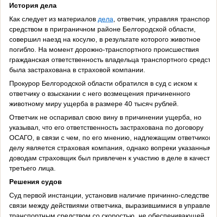
История дела
Как следует из материалов
дела
, ответчик, управляя транспорт
средством в приграничном районе Белгородской области,
совершил наезд на косулю, в результате которого животное
погибло. На момент дорожно-транспортного происшествия
гражданская ответственность владельца транспортного средств
была застрахована в страховой компании.
Прокурор Белгородской области обратился в суд с иском к
ответчику о взыскании с него возмещения причиненного
животному миру ущерба в размере 40 тысяч рублей.
Ответчик не оспаривал свою вину в причинении ущерба, но
указывал, что его ответственность застрахована по договору
ОСАГО, в связи с чем, по его мнению, надлежащим ответчиком 
делу является страховая компания, однако вопреки указанным
доводам страховщик был привлечен к участию в деле в качестве
третьего лица.
Решения судов
Суд первой инстанции, установив наличие причинно-следствен
связи между действиями ответчика, выразившимися в управлен
транспортным средством со скоростью, не обеспечивающей