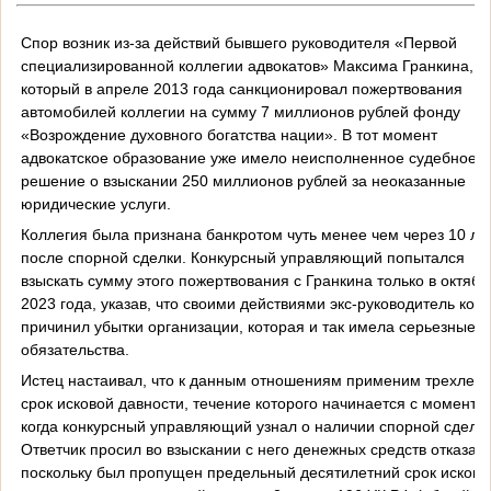
Спор возник из-за действий бывшего руководителя «Первой
специализированной коллегии адвокатов» Максима Гранкина,
который в апреле 2013 года санкционировал пожертвования
автомобилей коллегии на сумму 7 миллионов рублей фонду
«Возрождение духовного богатства нации». В тот момент
адвокатское образование уже имело неисполненное судебное
решение о взыскании 250 миллионов рублей за неоказанные
юридические услуги.
Коллегия была признана банкротом чуть менее чем через 10 ле
после спорной сделки. Конкурсный управляющий попытался
взыскать сумму этого пожертвования с Гранкина только в октябр
2023 года, указав, что своими действиями экс-руководитель кол
причинил убытки организации, которая и так имела серьезные
обязательства.
Истец настаивал, что к данным отношениям применим трехлетн
срок исковой давности, течение которого начинается с момента,
когда конкурсный управляющий узнал о наличии спорной сделки
Ответчик просил во взыскании с него денежных средств отказать
поскольку был пропущен предельный десятилетний срок исково