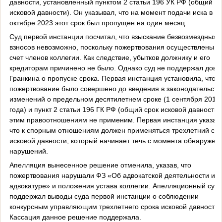
давности, установленный пунктом 2 статьи 196 УК РФ (общий ср
исковой давности). Он указывал, что на момент подачи иска в
октябре 2023 этот срок был пропущен на один месяц.
Суд первой инстанции посчитал, что взыскание безвозмездных
взносов невозможно, поскольку пожертвования осуществлены з
счет членов коллегии. Как следствие, убытков должнику и его
кредиторам причинено не было. Однако суд не поддержал дово
Гранкина о пропуске срока. Первая инстанция установила, что
пожертвование было совершено до введения в законодательств
изменений о предельном десятилетнем сроке (1 сентября 2013
года) и пункт 2 статьи 196 ГК РФ (общий срок исковой давности) 
этим правоотношениям не применим. Первая инстанция указал
что к спорным отношениям должен применяться трехлетний сро
исковой давности, который начинает течь с момента обнаружен
нарушений.
Апелляция вынесенное решение отменила, указав, что
пожертвования нарушали ФЗ «Об адвокатской деятельности и
адвокатуре» и положения устава коллегии. Апелляционный суд
поддержал выводы суда первой инстанции о соблюдении
конкурсным управляющим трехлетнего срока исковой давности.
Кассация данное решение поддержала.