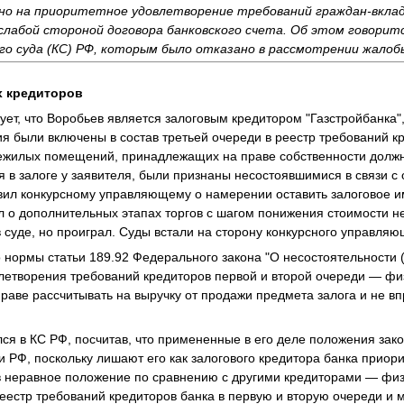
ено на приоритетное удовлетворение требований граждан-вкла
слабой стороной договора банковского счета. Об этом говорит
о суда (КС) РФ, которым было отказано в рассмотрении жалобы
х кредиторов
ует, что Воробьев является залоговым кредитором "Газстройбанка",
ия были включены в состав третьей очереди в реестр требований к
ежилых помещений, принадлежащих на праве собственности должн
 в залоге у заявителя, были признаны несостоявшимися в связи с 
вил конкурсному управляющему о намерении оставить залоговое и
ил о дополнительных этапах торгов с шагом понижения стоимости 
 суде, но проиграл. Суды встали на сторону конкурсного управляю
о нормы статьи 189.92 Федерального закона "О несостоятельности (
летворения требований кредиторов первой и второй очереди — фи
раве рассчитывать на выручку от продажи предмета залога и не вп
лся в КС РФ, посчитав, что примененные в его деле положения зако
и РФ, поскольку лишают его как залогового кредитора банка приор
 в неравное положение по сравнению с другими кредиторами — фи
еестр требований кредиторов банка в первую и вторую очереди и