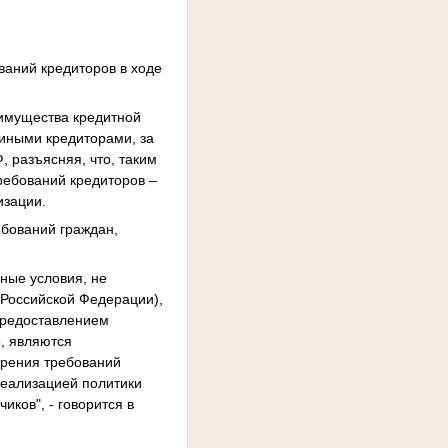
ваний кредиторов в ходе
 имущества кредитной
 иными кредиторами, за
, разъясняя, что, таким
ребований кредиторов –
изации.
ебований граждан,
ные условия, не
 Российской Федерации),
 предоставлением
о, являются
орения требований
реализацией политики
ков", - говорится в