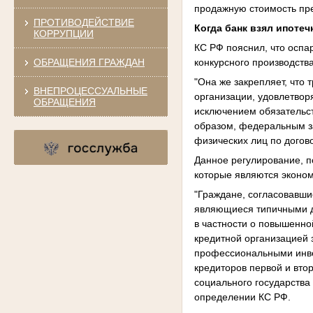
продажную стоимость пре
ПРОТИВОДЕЙСТВИЕ
Когда банк взял ипоте
КОРРУПЦИИ
КС РФ пояснил, что оспа
ОБРАЩЕНИЯ ГРАЖДАН
конкурсного производств
"Она же закрепляет, что
ВНЕПРОЦЕССУАЛЬНЫЕ
организации, удовлетвор
ОБРАЩЕНИЯ
исключением обязательст
образом, федеральным з
физических лиц по догов
Данное регулирование, п
которые являются эконом
"Граждане, согласовавши
являющиеся типичными дл
в частности о повышенно
кредитной организацией 
профессиональными инве
кредиторов первой и вто
социального государства
определении КС РФ.