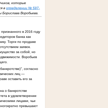
дчиков, которые
ся в
определении № 597-
 Борислава Воробьева.
 признанного в 2016 году
редиторов банка как
ику. Торги по продаже
отсутствием заявок.
мущество за собой, но
недвижимости. Воробьев
щего.
банкротстве)", согласно
зических лиц —
раве оставить его за
на о банкротстве
итета в удовлетворении
зическими лицами, чьи
 многократно превышают