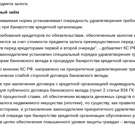
дмета залога.
чный займ
риваемая норма устанавливает очередность удовлетворения требо
а при банкротстве кредитной организации.
 требования кредиторов по обязательствам, обеспеченным залогом
яются за счет стоимости предмета залога преимущественно перед
в перед кредиторами первой и второй очереди", - добавляет КС РФ
аконодателем установлен специальный порядок удовлетворения т
орам банковского вклада в процедуре банкротства кредитной орган
о мнению КС РФ, направлено на приоритетное удовлетворение тр
ически слабой стороной договора банковского вклада.
е при заключении договора с кредитной организацией индивидуаль
я публичного договора банковского вклада (пункт 2 статьи 834 ГК
й процентной ставке, об обеспечении возврата денежных средств
залога недвижимого имущества (ипотеки), по существу, как правил
сторами, и установление законодателем приоритетного удовлетв
рой очереди при банкротстве кредитной организации обусловлено 
 в целях обеспечения повышенного уровня защиты граждан – вкладчи