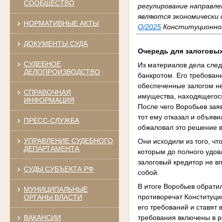
СООБЩЕСТВО
регулирование направл
являются экономически 
НОРМАТИВНЫЕ АКТЫ
О/2025
Конституционног
ДОКУМЕНТЫ СУДА
Очередь для залоговы
СУДЕБНОЕ
Из материалов дела след
ДЕЛОПРОИЗВОДСТВО
банкротом. Его требован
обеспеченные залогом н
СПРАВОЧНАЯ
имущества, находящегося
ИНФОРМАЦИЯ
После чего Воробьев зая
тот ему отказал и объяв
ПРЕСС-СЛУЖБА
обжаловал это решение в
УПРАВЛЕНИЕ СУДЕБНОГО
Они исходили из того, чт
ДЕПАРТАМЕНТА
которым до полного удов
залоговый кредитор не вп
СУДЫ СУБЪЕКТА РФ
собой.
В итоге Воробьев обрати
МУНИЦИПАЛЬНЫЕ
противоречат Конституци
ОРГАНЫ ВЛАСТИ
его требований и ставят
требования включены в р
ВАКАНСИИ