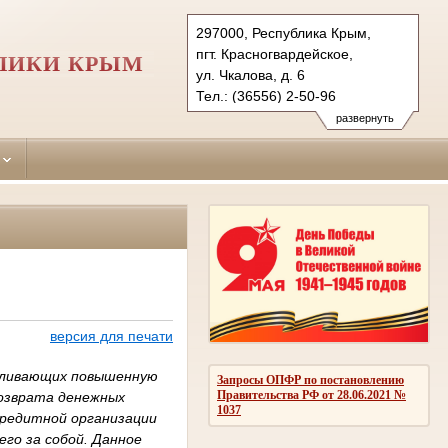
297000, Республика Крым,
пгт. Красногвардейское,
ЛИКИ КРЫМ
ул. Чкалова, д. 6
Тел.: (36556) 2-50-96
krasnogvardeiskiy.krm@sudrf.ru
развернуть
версия для печати
авливающих повышенную
Запросы ОПФР по постановлению
Правительства РФ от 28.06.2021 №
возврата денежных
1037
кредитной организации
его за собой. Данное