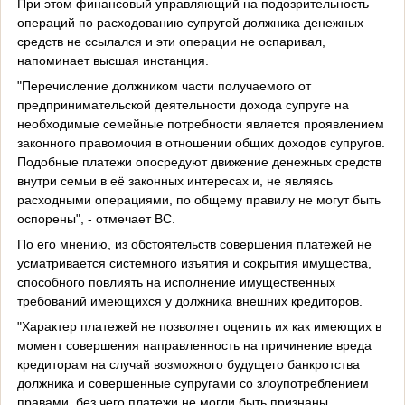
При этом финансовый управляющий на подозрительность
операций по расходованию супругой должника денежных
средств не ссылался и эти операции не оспаривал,
напоминает высшая инстанция.
"Перечисление должником части получаемого от
предпринимательской деятельности дохода супруге на
необходимые семейные потребности является проявлением
законного правомочия в отношении общих доходов супругов.
Подобные платежи опосредуют движение денежных средств
внутри семьи в её законных интересах и, не являясь
расходными операциями, по общему правилу не могут быть
оспорены", - отмечает ВС.
По его мнению, из обстоятельств совершения платежей не
усматривается системного изъятия и сокрытия имущества,
способного повлиять на исполнение имущественных
требований имеющихся у должника внешних кредиторов.
"Характер платежей не позволяет оценить их как имеющих в
момент совершения направленность на причинение вреда
кредиторам на случай возможного будущего банкротства
должника и совершенные супругами со злоупотреблением
правами, без чего платежи не могли быть признаны