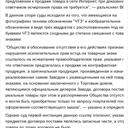
предложении к продаже товара в сети Интернет, при доказаннос
ответчиком исчерпания права не требуется", — разъясняет ВС.
В данном споре суды исходили из того, что имеющиеся на
фотографиях техники обозначение "ЧТЗ" и изобразительное
обозначение в виде трех квадратов с расположенными под ним
буквами ЧТЗ являются сходными до степени смешения с товар
знаками.
"Общество в обоснование отсутствия в его действиях признаков
нарушения исключительных прав истца на товарные знаки
ссылалось на исчерпание правообладателем прав, указывая на 
что ответчиком предлагалась к продаже не контрафактная
продукция, а оригинальная продукция, произведенная и изнача
реализованная самим Заводом с размещенными на ней товар
знаками, на основании заключенного с Торговым домом,
являющимся официальным дилером Завода, договора поставки
реальные товары при этом в распоряжении Общества отсутство
и могли быть приобретены только по запросу покупателей посл
оформления соответствующего заказа", — указано в определен
Однако суд первой инстанции данную ссылку отклонил, указав, 
предметом договора поставки являлись запасные части, а отгру
товара по этому договору не было.