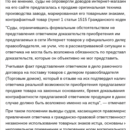
По ее мнению, суды не опровергли доводов интернет-магазина,
на его сайте предлагалась к продаже оригинальная техника
производства завода, маркированная его товарными знаками, а
контрафактный товар (пункт 1 статьи 1515 Гражданского кодекса
"Суды, ограничившись формальным обстоятельством не
представления ответчиком доказательств приобретения им
предлагаемых в сети Интернет товаров у официального дилера
правообладателя, не учли, что в рассматриваемой ситуации на
ответчика не могла быть возложена обязанность по представле
доказательств, которые он объективно не мог представить.
Учитывая факт представления ответчиком в дело рамочного
договора на поставку товаров с дилером правообладателя
(Торговым домом), который в отзыве на иск подтвердил наличие
ответчика реальной возможности приобретения предлагаемого 
продаже товара на законных основаниях, бремя доказывания
контрафактности предлагаемой ответчиком продукции в данном
случае должно быть возложено именно на истца", — отмечает В
При таком положении выводы судов, касающиеся правомерност
привлечения ответчика к гражданско-правовой ответственности 
незаконное использование товарных знаков истца, основаны на
неправильном применении и толковании норм материального п