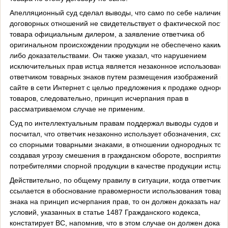
Апелляционный суд сделал выводы, что само по себе наличие
договорных отношений не свидетельствует о фактической поста
товара официальным дилером, а заявление ответчика об
оригинальном происхождении продукции не обеспечено какими
либо доказательствами. Он также указал, что нарушением
исключительных прав истца является незаконное использовани
ответчиком товарных знаков путем размещения изображений на
сайте в сети Интернет с целью предложения к продаже одноро
товаров, следовательно, принцип исчерпания прав в
рассматриваемом случае не применим.
Суд по интеллектуальным правам поддержал выводы судов и
посчитал, что ответчик незаконно использует обозначения, схо
со спорными товарными знаками, в отношении однородных това
создавая угрозу смешения в гражданском обороте, восприятия
потребителями спорной продукции в качестве продукции истца.
Действительно, по общему правилу в ситуации, когда ответчик
ссылается в обоснование правомерности использования товарн
знака на принцип исчерпания прав, то он должен доказать нали
условий, указанных в статье 1487 Гражданского кодекса,
констатирует ВС, напомнив, что в этом случае он должен доказа