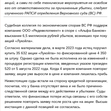
акций, а сами по себе технические мероприятия не освобож
его от ответственности за причиненные убытки, следует и
изученного РАПСИ определения Верховного суда (ВС) РФ.
Судебная коллегия по экономическим спорам ВС РФ поддержа
компанию ООО «Редевелопмент» в споре с «Альфа-Банком» о
взыскании 6,5 миллионов рублей убытков, возникших при покупк
акций «Лукойла».
Согласно материалам дела, в марте 2023 года истец поручил б
купить 35 632 акции «Лукойла» по фиксированной цене 4 350 р
за штуку. Однако сделка не была исполнена из-за изменений в
процедуре регистрации клиентов, введенных указом президент
520 от 5 августа 2022 года. Когда 4 апреля компания повторила
заявку, акции уже выросли в цене и компания лишилась прибыл
Нижестоящие суды встали на сторону кредитной организации,
посчитав, что у банка отсутствует вина и не было причинно-
следственной связи между его действиями и убытками. Суды
отметили, что финансовые потери истца связаны с его собстве
решением повторить заявку после роста цен на акции. Высшая
инстанция с данной позицией не согласилась.