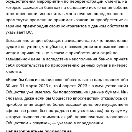
осуществления мероприятий по перерегистрации клиента, на
которые ссылается банк как на основание исключения собствен
ответственности, исполнитель мог в течение определенного
промежутка времени не принимать заявки на приобретение акц
заранее предупредив своих контрагентов о данном обстоятельс
указывает ВС.
Высшая инстанция обращает внимание на то, что нижестоящим
судами не учтено, что убытки, о возмещении которых заявлено
истцом, причинены не в связи с приобретением акций по
завышенной цене, а вследствие неисполнения банком принятог
себя обязательства по приобретению ценных бумаг в интересах
клиента.
«Если бы банк исполнил свое обязательство надлежащим обра
30 или 31 марта 2023 г., то 4 апреля 2023 г. в имущественной м
Общества уже имелись бы подорожавшие ценные бумаги. Ины
словами, даже если бы Общество впоследствии отказалось от
приобретения акций по более высокой цене, его имущественна
сфера все равно бы пострадала (не увеличилась) на ту сумму, 
которую выросла стоимость акций, первоначально планировавш
Обществом к покупке», — указано в определении.
Неблагоприятные последствия