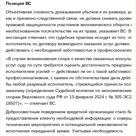
Позиция ВС
Объективная сложность доказывания убытков и их размера, рав
как и причинно-следственной связи, не должна снижать уровень
правовой защищенности участников экономического оборота пр
необоснованном посягательстве на их права, указывает ВС. Вы
инстанция отмечает, что судебная практика исходит из того, что
исполнитель по договору возмездного оказания услуг должен
действовать с необходимой заботливостью и профессионализм
«В случае возникновения спора о качестве оказанных консульта
услуг суду по сути требуется оценить достаточность предпринят
исполнителем усилий — действовал ли он с такой заботливость
профессионализмом, с какими по обстоятельствам дела действ
бы любой разумный исполнитель, стремящийся принести польз
заказчику (определение Судебной коллегии по экономическим
спорам Верховного суда РФ от 13 февраля 2024 г. № 305-ЭС23-
18507)», — отмечает ВС.
Добросовестным поведением кредитной организации стало бы
предоставление клиенту необходимой информации: о соверша
технических мероприятиях и потенциальной невозможности
исполнения переданной заявки. Учитывая необходимость