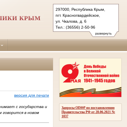
297000, Республика Крым,
пгт. Красногвардейское,
ЛИКИ КРЫМ
ул. Чкалова, д. 6
Тел.: (36556) 2-50-96
krasnogvardeiskiy.krm@sudrf.ru
развернуть
версия для печати
нимает с государства и
Запросы ОПФР по постановлению
Правительства РФ от 28.06.2021 №
м говорится в новом
1037