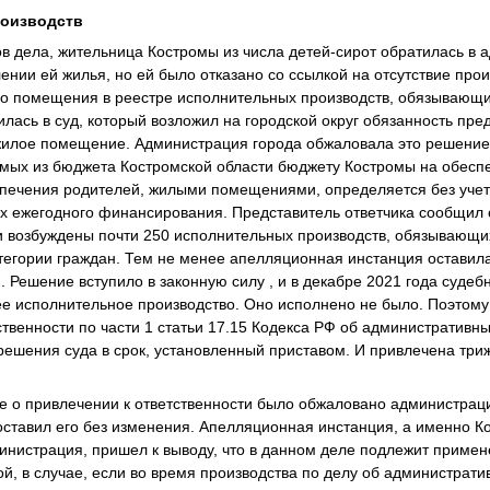
роизводств
ов дела, жительница Костромы из числа детей-сирот обратилась в 
ении ей жилья, но ей было отказано со ссылкой на отсутствие прои
го помещения в реестре исполнительных производств, обязывающи
лась в суд, который возложил на городской округ обязанность пред
жилое помещение. Администрация города обжаловала это решение,
мых из бюджета Костромской области бюджету Костромы на обеспе
опечения родителей, жилыми помещениями, определяется без учет
 ежегодного финансирования. Представитель ответчика сообщил с
и возбуждены почти 250 исполнительных производств, обязывающи
тегории граждан. Тем не менее апелляционная инстанция оставил
. Решение вступило в законную силу , и в декабре 2021 года суде
е исполнительное производство. Оно исполнено не было. Поэтом
ственности по части 1 статьи 17.15 Кодекса РФ об административ
решения суда в срок, установленный приставом. И привлечена триж
 о привлечении к ответственности было обжаловано администрац
ставил его без изменения. Апелляционная инстанция, а именно К
министрация, пришел к выводу, что в данном деле подлежит примене
ой, в случае, если во время производства по делу об администрат