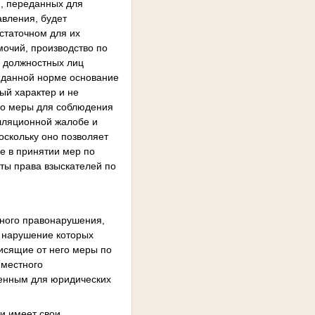
, переданных для
авления, будет
статочном для их
очий, производство по
х должностных лиц
в данной норме основание
ый характер и не
его меры для соблюдения
елляционной жалобе и
оскольку оно позволяет
е в принятии мер по
ты права взыскателей по
вного правонарушения,
а нарушение которых
исящие от него меры по
 местного
ленным для юридических
ти имеет свои