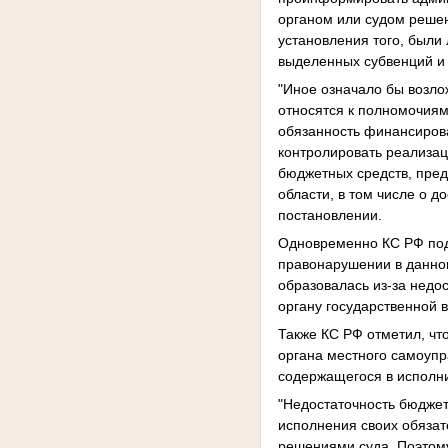
органом или судом реше
установления того, были
выделенных субвенций и
"Иное означало бы возло
относятся к полномочиям
обязанность финансиров
контролировать реализац
бюджетных средств, пред
области, в том числе о 
постановлении.
Одновременно КС РФ под
правонарушении в данном
образовалась из-за нед
органу государственной в
Также КС РФ отметил, чт
органа местного самоупр
содержащегося в исполн
"Недостаточность бюджет
исполнения своих обязат
решениями суда. Поэтом