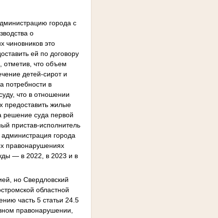
администрацию города с
зводства о
х чиновников это
оставить ей по договору
 отметив, что объем
чение детей-сирот и
а потребности в
уду, что в отношении
х предоставить жилые
а решение суда первой
бный пристав-исполнитель
у администрация города
ных правонарушениях
ды — в 2022, в 2023 и в
ией, но Свердловский
остромской областной
нию часть 5 статьи 24.5
ивном правонарушении,