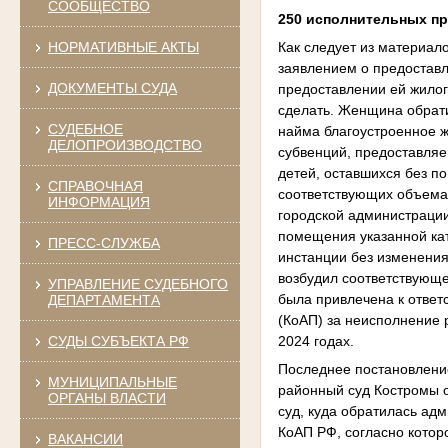
СООБЩЕСТВО
250 исполнительных п
Как следует из материал
НОРМАТИВНЫЕ АКТЫ
заявлением о предоставл
ДОКУМЕНТЫ СУДА
предоставлении ей жило
сделать. Женщина обрати
СУДЕБНОЕ
найма благоустроенное 
ДЕЛОПРОИЗВОДСТВО
субвенций, предоставляе
детей, оставшихся без п
СПРАВОЧНАЯ
соответствующих объемах
ИНФОРМАЦИЯ
городской администраци
помещения указанной ка
ПРЕСС-СЛУЖБА
инстанции без изменения
возбудил соответствующе
УПРАВЛЕНИЕ СУДЕБНОГО
была привлечена к ответ
ДЕПАРТАМЕНТА
(КоАП) за неисполнение 
2024 годах.
СУДЫ СУБЪЕКТА РФ
Последнее постановление
МУНИЦИПАЛЬНЫЕ
районный суд Костромы о
ОРГАНЫ ВЛАСТИ
суд, куда обратилась ад
КоАП РФ, согласно котор
ВАКАНСИИ