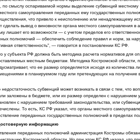
ти, по смыслу оспариваемой нормы выделение субвенций местному
местного самоуправления переданных ему государственных полно
существления, что привело к неисполнению или ненадлежащему ис
т сделать вывод о виновности органа местного самоуправления в
ку лишает его возможности — с учетом пределов его ответственно
нных полномочий — обеспечить соблюдение правил и норм, за на
ивная ответственность", — говорится в постановлении КС РФ.
то у субъекта РФ должна быть методика расчета нормативов для 
оставляемых местным бюджетам. Методика Костромской области,
дусматривает, что ее размер определяется исходя из количества 
ещениями в планируемом году или претендующих на получение 
о недостаточность субвенций может возникать в связи с тем, что в
ли заложены в бюджете, или их размер определен с нарушением у
тановлен с нарушением требований законодательства, или субвенц
ечислены. То есть, КС РФ указал, что органы местного самоуправл
ествление переданных государственных полномочий в пределах по
едостоверную информацию
твления переданных полномочий администрация Костромы обязан
истрацию Костромской области. Но при этом КС РФ указал, что п