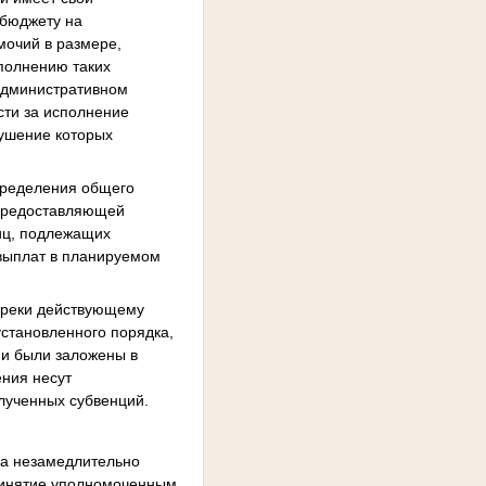
 бюджету на
мочий в размере,
полнению таких
 административном
сти за исполнение
рушение которых
определения общего
 предоставляющей
лиц, подлежащих
выплат в планируемом
опреки действующему
становленного порядка,
ии были заложены в
ения несут
лученных субвенций.
а незамедлительно
ринятие уполномоченным