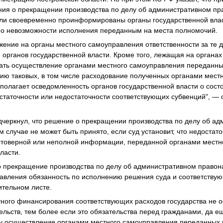
ния о прекращении производства по делу об административном пр
 ли своевременно проинформированы органы государственной влас
 о невозможности исполнения переданным на места полномочий.
жение на органы местного самоуправления ответственности за те д
 органов государственной власти. Кроме того, лежащая на органах
ать осуществление органами местного самоуправления переданны
ию таковых, в том числе расходование полученных органами мест
полагает осведомленность органов государственной власти о сост
достаточности или недостаточности соответствующих субвенций", —
черкнул, что решение о прекращении производства по делу об а
 случае не может быть принято, если суд установит, что недостат
остоверной или неполной информации, переданной органами мест
ласти.
о прекращение производства по делу об административном правон
авления обязанность по исполнению решения суда и соответствую
ительном листе.
ного финансирования соответствующих расходов государства не о
ельств, тем более если это обязательства перед гражданами, да 
у осуществление органами местного самоуправления переданных 