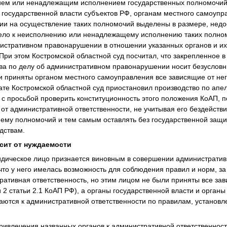
ием или ненадлежащим исполнением государственных полномочий
государственной власти субъектов РФ, органам местного самоупр
ции на осуществление таких полномочий выделены в размере, недо
вело к неисполнению или ненадлежащему исполнению таких полном
истративном правонарушении в отношении указанных органов и и
ри этом Костромской областной суд посчитал, что закрепленное 
ва по делу об административном правонарушении носит безусловн
ли приняты органом местного самоуправления все зависящие от н
тате Костромской областной суд приостановил производство по ап
 с просьбой проверить конституционность этого положения КоАП, п
от административной ответственности, не учитывая его бездействи
ему полномочий и тем самым оставлять без государственной защи
дствам.
сит от нуждаемости
идическое лицо признается виновным в совершении администрати
 что у него имелась возможность для соблюдения правил и норм, з
ативная ответственность, но этим лицом не были приняты все зав
 2 статьи 2.1 КоАП РФ), а органы государственной власти и органы
аются к административной ответственности по правилам, установ
привлечения названных органов к административной ответственнос