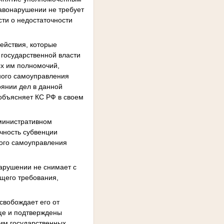
авонарушении не требует
ти о недостаточности
ействия, которые
 государственной власти
х им полномочий,
ного самоуправления
оянии дел в данной
 объясняет КС РФ в своем
дминистративном
очность субвенции
ного самоуправления
арушении не снимает с
щего требования,
свобождает его от
еще и подтверждены
им государственных