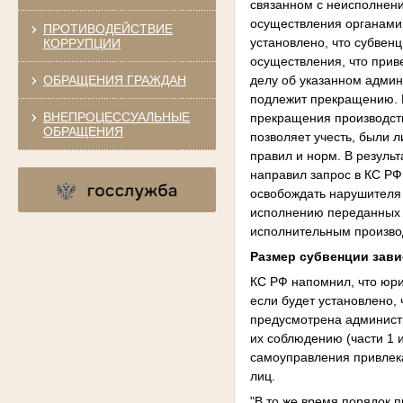
связанном с неисполнен
осуществления органами 
ПРОТИВОДЕЙСТВИЕ
установлено, что субвен
КОРРУПЦИИ
осуществления, что при
ОБРАЩЕНИЯ ГРАЖДАН
делу об указанном админ
подлежит прекращению. П
ВНЕПРОЦЕССУАЛЬНЫЕ
прекращения производст
ОБРАЩЕНИЯ
позволяет учесть, были 
правил и норм. В резуль
направил запрос в КС РФ
освобождать нарушителя 
исполнению переданных 
исполнительным произво
Размер субвенции зави
КС РФ напомнил, что юр
если будет установлено,
предусмотрена администр
их соблюдению (части 1 и
самоуправления привлек
лиц.
"В то же время порядок 