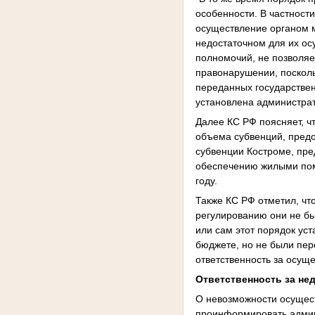
особенности. В частнос
осуществление органом 
недостаточном для их о
полномочий, не позволяе
правонарушении, посколь
переданных государстве
установлена администрат
Далее КС РФ поясняет, ч
объема субвенций, пред
субвенции Костроме, пре
обеспечению жилыми пом
году.
Также КС РФ отметил, чт
регулированию они не бы
или сам этот порядок ус
бюджете, но не были пер
ответственность за осущ
Ответственность за н
О невозможности осущес
проинформировать админ