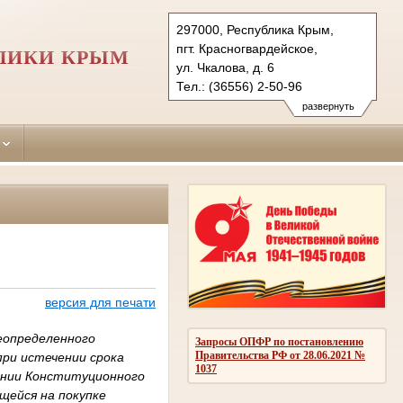
297000, Республика Крым,
пгт. Красногвардейское,
ЛИКИ КРЫМ
ул. Чкалова, д. 6
Тел.: (36556) 2-50-96
krasnogvardeiskiy.krm@sudrf.ru
развернуть
версия для печати
еопределенного
Запросы ОПФР по постановлению
Правительства РФ от 28.06.2021 №
при истечении срока
1037
ении Конституционного
щейся на покупке