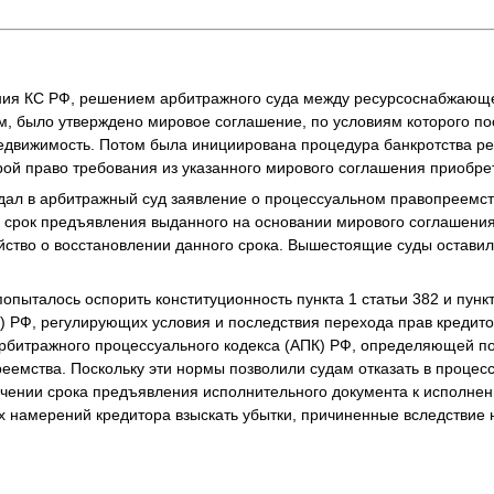
ения КС РФ, решением арбитражного суда между ресурсоснабжающ
, было утверждено мировое соглашение, по условиям которого п
недвижимость. Потом была инициирована процедура банкротства 
орой право требования из указанного мирового соглашения приобр
дал в арбитражный суд заявление о процессуальном правопреемст
ек срок предъявления выданного на основании мирового соглашени
йство о восстановлении данного срока. Вышестоящие суды оставил
опыталось оспорить конституционность пункта 1 статьи 382 и пункт
К) РФ, регулирующих условия и последствия перехода прав кредитор
 Арбитражного процессуального кодекса (АПК) РФ, определяющей 
еемства. Поскольку эти нормы позволили судам отказать в процес
чении срока предъявления исполнительного документа к исполнен
 намерений кредитора взыскать убытки, причиненные вследствие