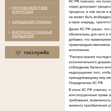
КС РФ пояснил, что поло
норм) допускают процес
ПРОТИВОДЕЙСТВИЕ
процесса, в том числе и
КОРРУПЦИИ
не может быть возбужден
ОБРАЩЕНИЯ ГРАЖДАН
в свою очередь, препятс
Далее КС РФ указал, что
ВНЕПРОЦЕССУАЛЬНЫЕ
обязательны для него в 
ОБРАЩЕНИЯ
добавил, что правопреем
правопредшественником п
исполнению.
"Распространяя последс
исполнительного докуме
соблюдение баланса инте
недопущению того, чтобы
принадлежащему ему имущ
Определении КС РФ.
В итоге КС РФ отметил, 
конституционные права з
требования, возможность
моменту приобретения у