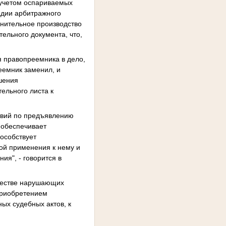
 учетом оспариваемых
адии арбитражного
лнительное производство
тельного документа, что,
я правопреемника в дело,
еемник заменил, и
шения
ельного листа к
твий по предъявлению
 обеспечивает
особствует
ой применения к нему и
я", - говорится в
ачестве нарушающих
 приобретением
ых судебных актов, к