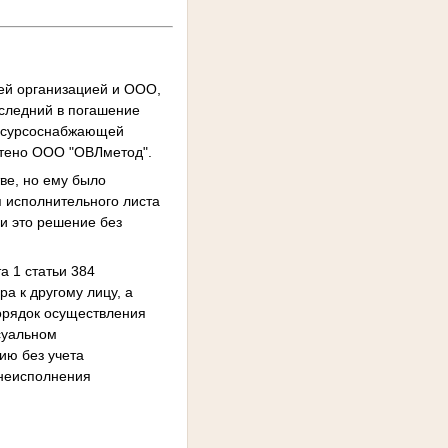
ей организацией и ООО,
оследний в погашение
ресурсоснабжающей
етено ООО "ОВЛметод".
ве, но ему было
я исполнительного листа
и это решение без
а 1 статьи 384
а к другому лицу, а
порядок осуществления
суальном
ию без учета
 неисполнения