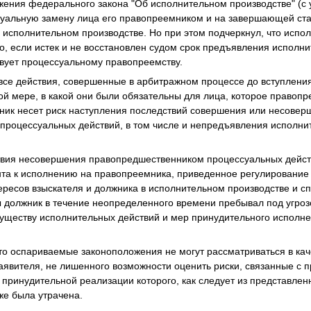
жения федерального закона "Об исполнительном производстве" (с
суальную замену лица его правопреемником и на завершающей ст
 в исполнительном производстве. Но при этом подчеркнул, что испо
о, если истек и не восстановлен судом срок предъявления исполни
твует процессуальному правопреемству.
 все действия, совершенные в арбитражном процессе до вступлени
той мере, в какой они были обязательны для лица, которое правопр
ник несет риск наступления последствий совершения или несовер
роцессуальных действий, в том числе и непредъявления исполнит
твия несовершения правопредшественником процессуальных дейс
нта к исполнению на правопреемника, приведенное регулирование
ресов взыскателя и должника в исполнительном производстве и сп
 должник в течение неопределенного времени пребывал под угроз
еству исполнительных действий и мер принудительного исполнени
что оспариваемые законоположения не могут рассматриваться в к
аявителя, не лишенного возможности оценить риски, связанные с
 принудительной реализации которого, как следует из представленн
же была утрачена.