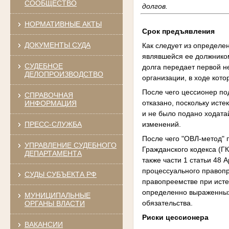
СООБЩЕСТВО
долгов.
НОРМАТИВНЫЕ АКТЫ
Срок предъявления
ДОКУМЕНТЫ СУДА
Как следует из определ
являвшейся ее должником
СУДЕБНОЕ
долга передает первой 
ДЕЛОПРОИЗВОДСТВО
организации, в ходе кот
После чего цессионер по
СПРАВОЧНАЯ
отказано, поскольку ист
ИНФОРМАЦИЯ
и не было подано ходата
изменений.
ПРЕСС-СЛУЖБА
После чего "ОВЛ-метод" п
УПРАВЛЕНИЕ СУДЕБНОГО
Гражданского кодекса (Г
ДЕПАРТАМЕНТА
также части 1 статьи 48
процессуального правопр
СУДЫ СУБЪЕКТА РФ
правопреемстве при исте
определенно выраженных
МУНИЦИПАЛЬНЫЕ
обязательства.
ОРГАНЫ ВЛАСТИ
Риски цессионера
ВАКАНСИИ