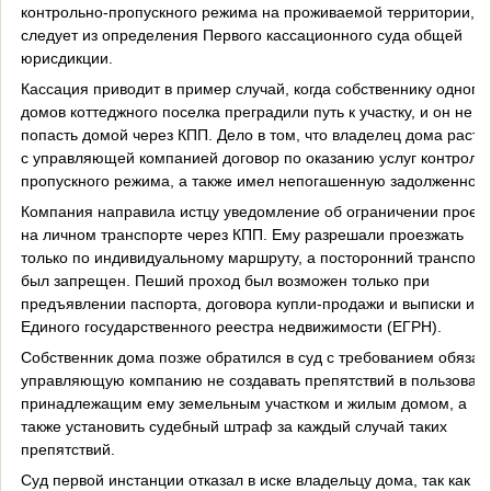
контрольно-пропускного режима на проживаемой территории,
следует из определения Первого кассационного суда общей
юрисдикции.
Кассация приводит в пример случай, когда собственнику одного 
домов коттеджного поселка преградили путь к участку, и он не м
попасть домой через КПП. Дело в том, что владелец дома расто
с управляющей компанией договор по оказанию услуг контроль
пропускного режима, а также имел непогашенную задолженност
Компания направила истцу уведомление об ограничении проез
на личном транспорте через КПП. Ему разрешали проезжать
только по индивидуальному маршруту, а посторонний транспорт
был запрещен. Пеший проход был возможен только при
предъявлении паспорта, договора купли-продажи и выписки из
Единого государственного реестра недвижимости (ЕГРН).
Собственник дома позже обратился в суд с требованием обязат
управляющую компанию не создавать препятствий в пользован
принадлежащим ему земельным участком и жилым домом, а
также установить судебный штраф за каждый случай таких
препятствий.
Суд первой инстанции отказал в иске владельцу дома, так как н