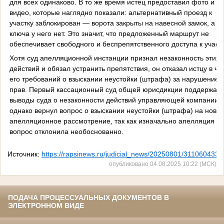
для всех одинаково. В то же время истец предоставил фото и
видео, которые наглядно показали: альтернативный проезд к
участку заблокирован — ворота закрыты на навесной замок, а
ключа у него нет. Это значит, что предложенный маршрут не
обеспечивает свободного и беспрепятственного доступа к участк
Хотя суд апелляционной инстанции признал незаконность этих
действий и обязал устранить препятствия, он отказал истцу в ча
его требований о взыскании неустойки (штрафа) за нарушение
прав. Первый кассационный суд общей юрисдикции поддержал
выводы суда о незаконности действий управляющей компании,
однако вернул вопрос о взыскании неустойки (штрафа) на ново
апелляционное рассмотрение, так как изначально апелляция эт
вопрос отклонила необоснованно.
Источник:
https://rapsinews.ru/judicial_news/20250801/311060433.
опубликовано 04.08.2025 10:22 (МСК)
ПОДАЧА ПРОЦЕССУАЛЬНЫХ ДОКУМЕНТОВ В
ЭЛЕКТРОННОМ ВИДЕ