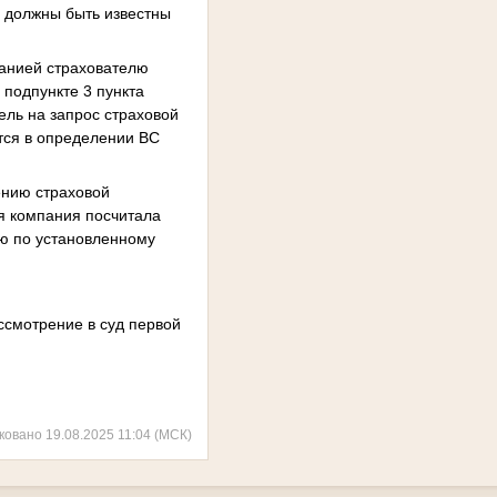
е должны быть известны
панией страхователю
 подпункте 3 пункта
тель на запрос страховой
тся в определении ВС
дению страховой
ая компания посчитала
ию по установленному
ссмотрение в суд первой
ковано 19.08.2025 11:04 (МСК)