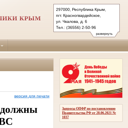
297000, Республика Крым,
пгт. Красногвардейское,
ЛИКИ КРЫМ
ул. Чкалова, д. 6
Тел.: (36556) 2-50-96
krasnogvardeiskiy.krm@sudrf.ru
развернуть
версия для печати
я должны
Запросы ОПФР по постановлению
Правительства РФ от 28.06.2021 №
1037
 ВС