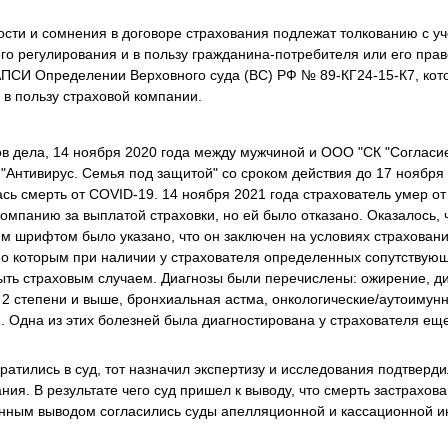
ости и сомнения в договоре страхования подлежат толкованию с уч
го регулирования и в пользу гражданина-потребителя или его пра
РАПСИ Определении Верховного суда (ВС) РФ № 89-КГ24-15-К7, ко
 в пользу страховой компании.
ов дела, 14 ноября 2020 года между мужчиной и ООО "СК "Согласи
 "Антивирус. Семья под защитой" со сроком действия до 17 ноября
сь смерть от COVID-19. 14 ноября 2021 года страхователь умер от
омпанию за выплатой страховки, но ей было отказано. Оказалось, 
м шрифтом было указано, что он заключен на условиях страховани
но которым при наличии у страхователя определенных сопутствую
ыть страховым случаем. Диагнозы были перечислены: ожирение, диа
 2 степени и выше, бронхиальная астма, онкологические/аутоимун
. Одна из этих болезней была диагностирована у страхователя ещ
ратились в суд, тот назначил экспертизу и исследования подтверд
ия. В результате чего суд пришел к выводу, что смерть застрахов
анным выводом согласились суды апелляционной и кассационной и