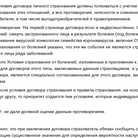
словия договора личного страхования должны толковаться с учетом
рования этих отношений, а все противоречия, неясности и сомнен
бителя, в том числе выгодоприобретателей и правопреемников.
иворечия. На первой странице договора ясно и недвусмысленно, 
чай: смерть застрахованного лица в результате болезни (под бол
евание вирусной этимологии семейства коронавирусов, включая CO
трахования от болезней указано, что эти же события не являются 
го лица ряда заболеваний.
что Условия страхования от болезней, изложенные в приложении к 
для договоров этого типа, заключаемых данным страховщиком, а 
вора, являются специально согласованными для этого договора, з
ем.
 если условия договора страхования и правила страхования, на ос
уг другу, то приоритет отдается тем условиям, которые индивидуа
РФ, не дали должной оценки данным противоречиям.
нил, что при заключении договора страхователь обязан сообщить 
ющие существенное значение для определения вероятности наступ