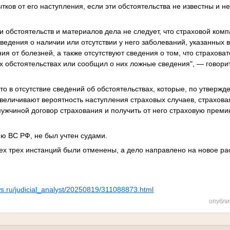
тков от его наступления, если эти обстоятельства не известны и н
и обстоятельств и материалов дела не следует, что страховой ком
едения о наличии или отсутствии у него заболеваний, указанных в
ния от болезней, а также отсутствуют сведения о том, что страхова
х обстоятельствах или сообщил о них ложные сведения", — говори
что в отсутствие сведений об обстоятельствах, которые, по утверж
величивают вероятность наступления страховых случаев, страхов
ужчиной договор страхования и получить от него страховую прем
ию ВС РФ, не был учтен судами.
сех трех инстанций были отменены, а дело направлено на новое ра
ws.ru/judicial_analyst/20250819/311088873.html
опубли