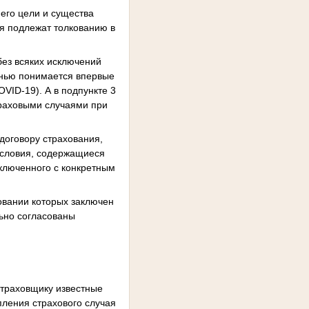
 его цели и существа
ия подлежат толкованию в
без всяких исключений
езнью понимается впервые
VID-19). А в подпункте 3
страховыми случаями при
договору страхования,
условия, содержащиеся
аключенного с конкретным
новании которых заключен
льно согласованы
страховщику известные
ления страхового случая