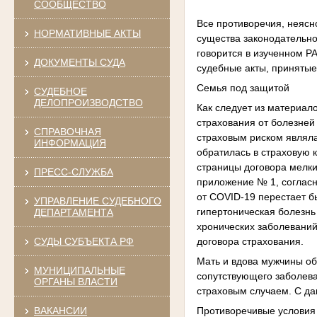
СООБЩЕСТВО
Все противоречия, неясн
НОРМАТИВНЫЕ АКТЫ
существа законодательно
говорится в изученном 
ДОКУМЕНТЫ СУДА
судебные акты, принятые
Семья под защитой
СУДЕБНОЕ
ДЕЛОПРОИЗВОДСТВО
Как следует из материал
страхования от болезней
СПРАВОЧНАЯ
страховым риском являла
ИНФОРМАЦИЯ
обратилась в страховую к
страницы договора мелки
ПРЕСС-СЛУЖБА
приложение № 1, соглас
от COVID-19 перестает б
УПРАВЛЕНИЕ СУДЕБНОГО
гипертоническая болезнь
ДЕПАРТАМЕНТА
хронических заболеваний
договора страхования.
СУДЫ СУБЪЕКТА РФ
Мать и вдова мужчины об
МУНИЦИПАЛЬНЫЕ
сопутствующего заболеван
ОРГАНЫ ВЛАСТИ
страховым случаем. С д
ВАКАНСИИ
Противоречивые условия