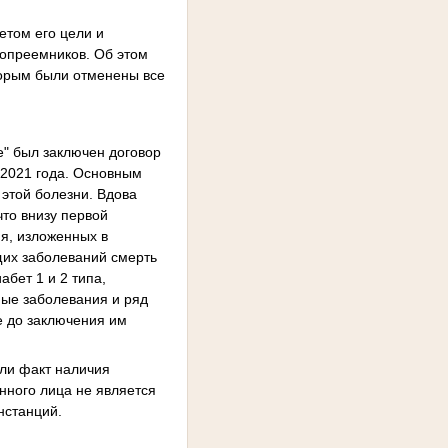
етом его цели и
вопреемников. Об этом
торым были отменены все
е" был заключен договор
 2021 года. Основным
 этой болезни. Вдова
что внизу первой
я, изложенных в
щих заболеваний смерть
бет 1 и 2 типа,
ные заболевания и ряд
е до заключения им
или факт наличия
анного лица не является
нстанций.