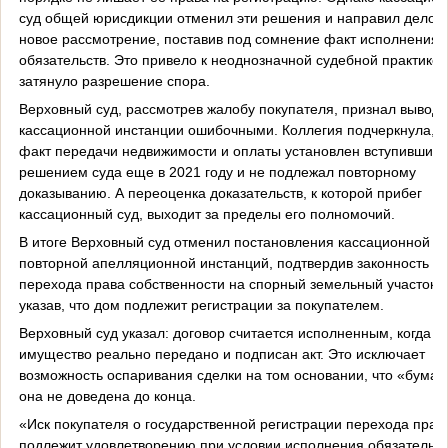
суд общей юрисдикции отменил эти решения и направил дело 
новое рассмотрение, поставив под сомнение факт исполнения
обязательств. Это привело к неоднозначной судебной практике 
затянуло разрешение спора.
Верховный суд, рассмотрев жалобу покупателя, признал вывод
кассационной инстанции ошибочными. Коллегия подчеркнула, ч
факт передачи недвижимости и оплаты установлен вступившим 
решением суда еще в 2021 году и не подлежал повторному
доказыванию. А переоценка доказательств, к которой прибег
кассационный суд, выходит за пределы его полномочий.
В итоге Верховный суд отменил постановления кассационной и
повторной апелляционной инстанций, подтвердив законность
перехода права собственности на спорный земельный участок и
указав, что дом подлежит регистрации за покупателем.
Верховный суд указал: договор считается исполненным, когда
имущество реально передано и подписан акт. Это исключает
возможность оспаривания сделки на том основании, что «бума
она не доведена до конца.
«Иск покупателя о государственной регистрации перехода прав
подлежит удовлетворению при условии исполнения обязательст