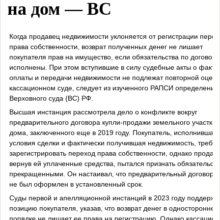
на дом — ВС
Когда продавец недвижимости уклоняется от регистрации перех
права собственности, возврат полученных денег не лишает
покупателя прав на имущество, если обязательства по договору
исполнены. При этом вступившие в силу судебные акты о факте
оплаты и передачи недвижимости не подлежат повторной оценк
кассационном суде, следует из изученного РАПСИ определения
Верховного суда (ВС) РФ.
Высшая инстанция рассмотрела дело о конфликте вокруг
предварительного договора купли-продажи земельного участка 
дома, заключенного еще в 2019 году. Покупатель, исполнившая
условия сделки и фактически получившая недвижимость, требо
зарегистрировать переход права собственности, однако продаве
вернув ей уплаченные средства, пытался признать обязательст
прекращенными. Он настаивал, что предварительный договор т
не был оформлен в установленный срок.
Суды первой и апелляционной инстанций в 2023 году поддержа
позицию покупателя, указав, что возврат денег в одностороннем
порядке не лишает ее права на регистрацию. Однако кассацио