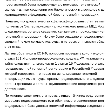
преступлений была подтверждена с помощью генетической
экспертизы при сравнении его биологических материалов с дан
хранящимися в федеральной базе геномной информации.
Полагая, что доказательства сфальсифицированы, Лаптев пыта
получить от Экспертно-криминалистического центра МВД России
следственных органов сведения, связанные с происхождением
геномной информации. Но ему было отказано в предоставлении
сведений, с чем согласились суды, в которых он пытался обжал
этот отказ.
Лаптев обратился в КС РФ, попросив проверить конституционно
статьи 161 Уголовно-процессуального кодекса РФ, устанавлив
тайну следствия, а также части 1 статьи 15 Федерального закон
государственной геномной регистрации в Российской Федерации
которой говорится, что право на использование геномной
информации имеют суды, органы предварительного следствия,
органы дознания и органы, осуществляющие оперативно-розыс
деятельность.
По мнению заявителя, эти нормы лишают близких родственнико
умершего подозреваемого или обвиняемого возможности получи
федеральной базы данных геномной информации сведения о