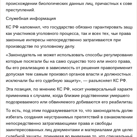
происхождении биологических данных лиц, причастных к сове
преступлений.
Служебная информация
КС РФ напомнил, что государство обязано гарантировать защит
как участников уголовного процесса, так и всех тех, чьи права и
законные интересы непосредственно затрагиваются при
производстве по уголовному делу.
«Законодатель не может использовать способы регулирования,
которые посягали бы на само существо того или иного права, с
бы его реализацию в зависимость от решения правоприменител
допуская тем самым произвол органов власти и должностных ли
исключали бы его судебную защиту», — разъясняет КС РФ.
Эта позиция, по мнению КС РФ, носит универсальный характер 
применима к случаям, когда близкие родственники умершего
подозреваемого или обвиняемого добиваются его реабилитации
То есть, под этим подразумевается то, что законодатель должен
избегать создания неустранимых препятствий в ознакомлении с
непосредственно затрагивающими права и свободы
заинтересованных лиц документами и материалами для целей
судебной защиты, принимая во внимание то, что специальный 