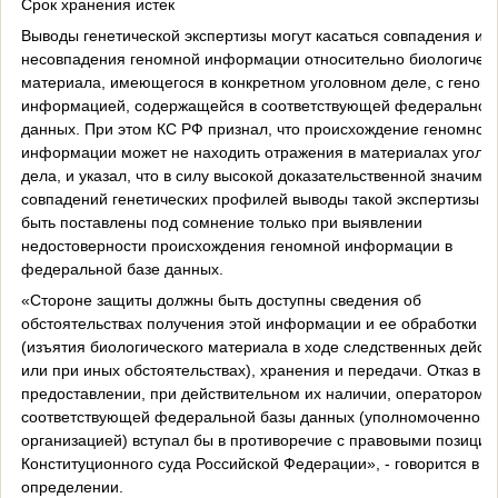
Срок хранения истек
Выводы генетической экспертизы могут касаться совпадения ил
несовпадения геномной информации относительно биологическ
материала, имеющегося в конкретном уголовном деле, с геном
информацией, содержащейся в соответствующей федеральной
данных. При этом КС РФ признал, что происхождение геномной
информации может не находить отражения в материалах уголо
дела, и указал, что в силу высокой доказательственной значимо
совпадений генетических профилей выводы такой экспертизы м
быть поставлены под сомнение только при выявлении
недостоверности происхождения геномной информации в
федеральной базе данных.
«Стороне защиты должны быть доступны сведения об
обстоятельствах получения этой информации и ее обработки
(изъятия биологического материала в ходе следственных дейст
или при иных обстоятельствах), хранения и передачи. Отказ в и
предоставлении, при действительном их наличии, оператором
соответствующей федеральной базы данных (уполномоченной 
организацией) вступал бы в противоречие с правовыми позици
Конституционного суда Российской Федерации», - говорится в е
определении.