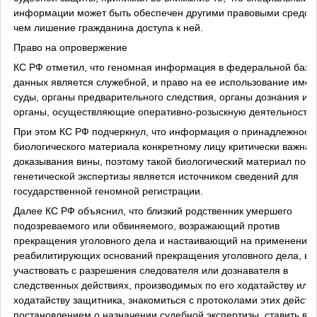
информации может быть обеспечен другими правовыми средст
чем лишение гражданина доступа к ней.
Право на опровержение
КС РФ отметил, что геномная информация в федеральной базе
данных является служебной, и право на ее использование име
суды, органы предварительного следствия, органы дознания и
органы, осуществляющие оперативно-розыскную деятельность.
При этом КС РФ подчеркнул, что информация о принадлежност
биологического материала конкретному лицу критически важна 
доказывания вины, поэтому такой биологический материал посл
генетической экспертизы является источником сведений для
государственной геномной регистрации.
Далее КС РФ объяснил, что близкий родственник умершего
подозреваемого или обвиняемого, возражающий против
прекращения уголовного дела и настаивающий на применении
реабилитирующих оснований прекращения уголовного дела, вп
участвовать с разрешения следователя или дознавателя в
следственных действиях, производимых по его ходатайству или
ходатайству защитника, знакомиться с протоколами этих действи
постановлением о назначении судебной экспертизы, ставить во