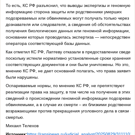
То есть, КС РФ разъяснил, что выводы экспертизы и геномную
информацию сторона защиты или родственники умерших
подозреваемых или обвиняемых могут получать только через
дознавателя или следователя, а сведения об обстоятельствах
получения биологических данных или геномной информации, н
основании которых проводилась экспертиза — непосредственно
оператора соответствующей базы данных.
Как отметил КС РФ, Лаптеву отказали в предоставлении сведени
поскольку истекли нормативно установленные сроки хранения
соответствующих документов и они были уничтожены. Но это, п
мнению КС РФ, не дает оснований полагать, что права заявител
были нарушены.
Оспариваемые нормы, по мнению КС РФ, не препятствуют
реализации права на защиту, в том числе на получение в этих ц
сведений о происхождении геномной информации подозревае
обвиняемыми, а в случае их смерти – их близкими родственник
возражающими против прекращения уголовного дела в связи с 
смертью.
Михаил Телехов
Источник:
https://rapsinews.ru/judicial_analyst/20250829/31111031