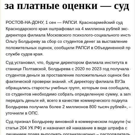
за платные оценки — суд
РОСТОВ-НА-ДОНУ, 1 сен — РАПСИ. Красноармейский суд
Краснодарского края оштрафовал на 4 миллиона рублей экс-
директора филиала Московского психолого-социального инстит
Ольгу Болдыреву за сбор со студентов денег за выставление
положительных оценок, сообщили РАПСИ в Объединенной прес
службе судов края.
Суд установил, что, будучи директором филиала института в
станице Полтавской, Болдырева с 2020 по 2023 год получала от
студентов деньги за проставление положительных оценок без
фактической проверки знаний. «К директору филиала ВУЗа
обращались старосты учебных групп, которым она сообщала, ч
со студентов необходимо собрать определенную сумму, а затем
передать деньги ей, всего в качестве коммерческого подкупа
Болдырева получила более 2 миллионов 800 тысяч рублей», —
уточнили в ОПС.
Суд признал Болдыреву виновной в коммерческом подкупе (част
статьи 204 УК РФ) и назначил ей наказание в виде штрафа с
лишением права выполнять организационно – распорядительны