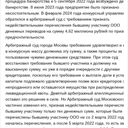
процедура банкротства и 5 сентября 2022 года возбуждено дело
банкротстве. 8 июня 2023 года предприятие было признано
несостоятельным. В феврале 2024 года конкурсный управляющ
обратился в арбитражный суд с требованием признать
недействительными перечисления бывшему участнику ООО
денежных переводов на сумму 4,62 миллиона рублей по призна
предпочтительности.
Арбитражный суд города Москвы требование удовлетворил и вз
в конкурсную массу должника эту сумму, а также проценты за
пользование чужими денежными средствами. При этом суд
восстановил требование бывшего участника к должнику на
взысканную сумму, но уже в порядке очередности с другими
кредиторами, поскольку его требование о выплате доли в устав
капитале подлежало удовлетворению позже всех кредиторов за 
непроданного или оставшегося имущества при распределении
ликвидационной квоты. Девятый арбитражный апелляционный с
оставил это решение в силе. Но Арбитражный суд Московского о
частично изменил его, признав недействительными перечислен
бывшему участнику только тех денежных сумм, которые были
перечислены бывшему участнику ООО не со 2 марта 2022 года, 
начались перечисления, а после 5 марта 2022 года, то есть за 6