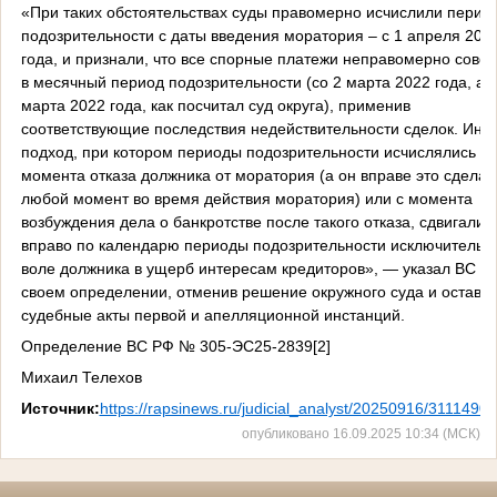
«При таких обстоятельствах суды правомерно исчислили перио
подозрительности с даты введения моратория – с 1 апреля 202
года, и признали, что все спорные платежи неправомерно сов
в месячный период подозрительности (со 2 марта 2022 года, а н
марта 2022 года, как посчитал суд округа), применив
соответствующие последствия недействительности сделок. Ино
подход, при котором периоды подозрительности исчислялись бы
момента отказа должника от моратория (а он вправе это сделат
любой момент во время действия моратория) или с момента
возбуждения дела о банкротстве после такого отказа, сдвигали 
вправо по календарю периоды подозрительности исключительн
воле должника в ущерб интересам кредиторов», — указал ВС Р
своем определении, отменив решение окружного суда и оставив
судебные акты первой и апелляционной инстанций.
Определение ВС РФ № 305-ЭС25-2839[2]
Михаил Телехов
Источник:
https://rapsinews.ru/judicial_analyst/20250916/31114905
опубликовано 16.09.2025 10:34 (МСК)