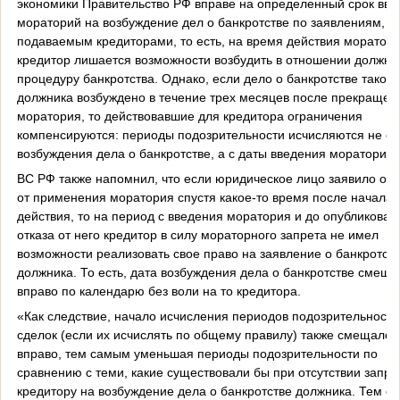
экономики Правительство РФ вправе на определенный срок вве
мораторий на возбуждение дел о банкротстве по заявлениям,
подаваемым кредиторами, то есть, на время действия моратор
кредитор лишается возможности возбудить в отношении должни
процедуру банкротства. Однако, если дело о банкротстве такого
должника возбуждено в течение трех месяцев после прекращен
моратория, то действовавшие для кредитора ограничения
компенсируются: периоды подозрительности исчисляются не с 
возбуждения дела о банкротстве, а с даты введения моратория.
ВС РФ также напомнил, что если юридическое лицо заявило об 
от применения моратория спустя какое-то время после начала 
действия, то на период с введения моратория и до опубликован
отказа от него кредитор в силу мораторного запрета не имел
возможности реализовать свое право на заявление о банкротст
должника. То есть, дата возбуждения дела о банкротстве смеща
вправо по календарю без воли на то кредитора.
«Как следствие, начало исчисления периодов подозрительности
сделок (если их исчислять по общему правилу) также смещалос
вправо, тем самым уменьшая периоды подозрительности по
сравнению с теми, какие существовали бы при отсутствии запре
кредитору на возбуждение дела о банкротстве должника. Тем с