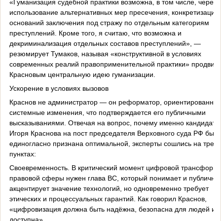
«Гуманизация судебной практики возможна, в том числе, через
использование альтернативных мер пресечения, конкретизацию
оснований заключения под стражу по отдельным категориям
преступлений. Кроме того, я считаю, что возможна и
декриминализация отдельных составов преступлений», —
резюмирует Тумаков, называя «конструктивной в условиях
современных реалий правоприменительной практики» продвиг
Красновым центральную идею гуманизации.
Ускорение в условиях вызовов
Краснов не администратор — он реформатор, ориентированный
системные изменения, что подтверждается его публичными
высказываниями. Отвечая на вопрос, почему именно кандидату
Игоря Краснова на пост председателя Верховного суда РФ был
единогласно признана оптимальной, эксперты сошлись на трех
пунктах:
Своевременность. В критический момент цифровой трансформ
правовой сферы нужен глава ВС, который понимает и публично
акцентирует значение технологий, но одновременно требует
этических и процессуальных гарантий. Как говорил Краснов,
«цифровизация должна быть надёжна, безопасна для людей и
доступна».