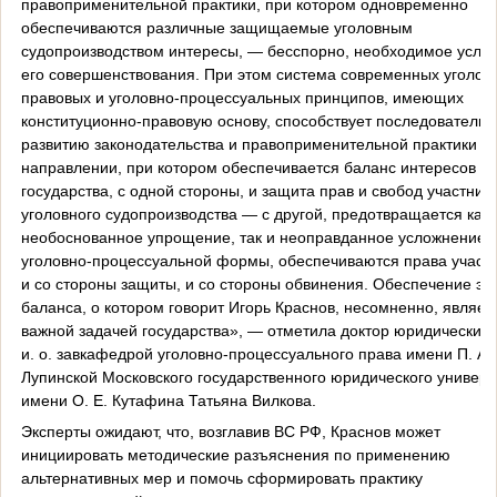
правоприменительной практики, при котором одновременно
обеспечиваются различные защищаемые уголовным
судопроизводством интересы, — бесспорно, необходимое усло
его совершенствования. При этом система современных уголов
правовых и уголовно-процессуальных принципов, имеющих
конституционно-правовую основу, способствует последователь
развитию законодательства и правоприменительной практики в
направлении, при котором обеспечивается баланс интересов
государства, с одной стороны, и защита прав и свобод участник
уголовного судопроизводства — с другой, предотвращается как
необоснованное упрощение, так и неоправданное усложнение
уголовно-процессуальной формы, обеспечиваются права участ
и со стороны защиты, и со стороны обвинения. Обеспечение эт
баланса, о котором говорит Игорь Краснов, несомненно, являет
важной задачей государства», — отметила доктор юридических 
и. о. завкафедрой уголовно-процессуального права имени П. А.
Лупинской Московского государственного юридического универс
имени О. Е. Кутафина Татьяна Вилкова.
Эксперты ожидают, что, возглавив ВС РФ, Краснов может
инициировать методические разъяснения по применению
альтернативных мер и помочь сформировать практику