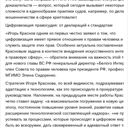
доказательств — вопрос, который сегодня вызывает некоторые
сложности в единообразии практики судов, например, по делам
мошенничестве в сфере криптовалют.
Цифровизация правосудия: от деклараций к стандартам
«Игорь Краснов одним из первых честно заявил о том, что
цифровизация имеет прямое отношение к правам человека и д
служить защите этих прав. Особенно актуальна поставленная
Красновым задача в контексте внедрения искусственного интелл
в правовую сферу», — обратила внимание на важность этой те
для нового главы ВС РФ генеральный директор «Белого Интерн
член Совета по правам человека при президенте РФ, профессо
МГИМО Элина Сидоренко.
Стратегия Игоря Краснова, по всей видимости, подразумевает
адаптацию к технологиям, как это происходило в прокуратуре по
руководством. Напомним, на предыдущем месте работы Красно
четко ставил задачу: «в максимальном погружении в новую ци
эпоху, постоянном повышении уровня знаний, развитии навыков
расширении технологической составляющей надзора», «не про
успевать за процессами, которые происходят в цифровом мире,
быть во всеоружии, дать своевременный и адекватный ответ та