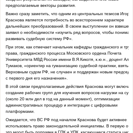
предполагаемые векторы развития.
Важно сразу заметить, что одним из центральных тезисов Игоря
Краснова является потребность во всестороннем характере
дальнейших преобразований. В своем выступлении он взвешен
заявил о необходимости «изучить ряд вопросов, чтобы понимать
развивать судебную систему РФ».
При этом, как отмечает начальник кафедры гражданского и труд
права, гражданского процесса Московского ордена Почета
Университета МВД России имени В.Я.Кикотя, к.ю.н., доцент Аль
Тумаков, «ориентир на гуманизацию судебной практики, взятый
Верховным судом РФ, не случаен и поддержан новым председа
с первого дня его назначения».
В этой связи предполагаемые действия Краснова могут включат
создание рабочих групп для изучения вопросов нагрузки на суд
(около 20 млн дел в год на данный момент), оптимизации
административных процедур и интеграции с цифровыми
платформами.
Ожидается, что ВС РФ под началом Краснова будет активнее
использовать право законодательной инициативы. В первую оче
это могут быть поправки в ГПК и УПК, касающиеся статуса циф