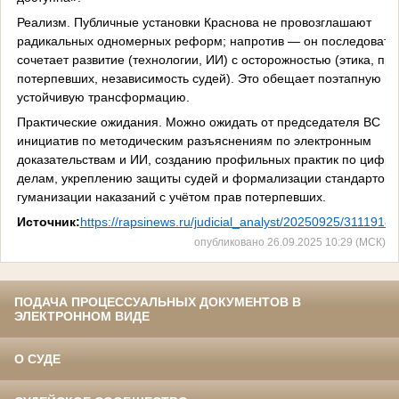
Реализм. Публичные установки Краснова не провозглашают
радикальных одномерных реформ; напротив — он последовате
сочетает развитие (технологии, ИИ) с осторожностью (этика, пр
потерпевших, независимость судей). Это обещает поэтапную и
устойчивую трансформацию.
Практические ожидания. Можно ожидать от председателя ВС
инициатив по методическим разъяснениям по электронным
доказательствам и ИИ, созданию профильных практик по цифр
делам, укреплению защиты судей и формализации стандартов
гуманизации наказаний с учётом прав потерпевших.
Источник:
https://rapsinews.ru/judicial_analyst/20250925/31119184
опубликовано 26.09.2025 10:29 (МСК)
ПОДАЧА ПРОЦЕССУАЛЬНЫХ ДОКУМЕНТОВ В
ЭЛЕКТРОННОМ ВИДЕ
О СУДЕ