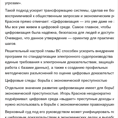
угрозам».
Такой подход ускорит трансформацию системы, сделав ее боле
восприимчивой к общественным запросам и экономическим реа
Краснов прямо отмечает: «Цифровизация — это уже даже не за
Мы все уже живем в цифровой среде. Самое главное, чтобы
цифровизация была надёжна, безопасна для людей и доступна»
Очевидно, что данное утверждение — ориентир для практическ
шагов.
Решительный настрой главы ВС способен ускорить внедрение
программ по стандартизации электронного судопроизводства (e-fi
единые требования к электронным доказательствам, защищённ
работа с базами данных), а также к созданию профильных
методических разъяснений по оценке цифровых доказательств.
Цифровые следы: борьба с экономической преступностью
Отдельное значение развитие цифровизации имеет для борьбы
экономической преступностью. Игорь Краснов неоднократно
подчёркивал: цифровая среда «выдает» преступные доходы и е
нужно использовать в борьбе с экономическими правонарушени
Верховный суд под его руководством может унифицировать под
к цифровым доказательствам в экономических делах и выработа