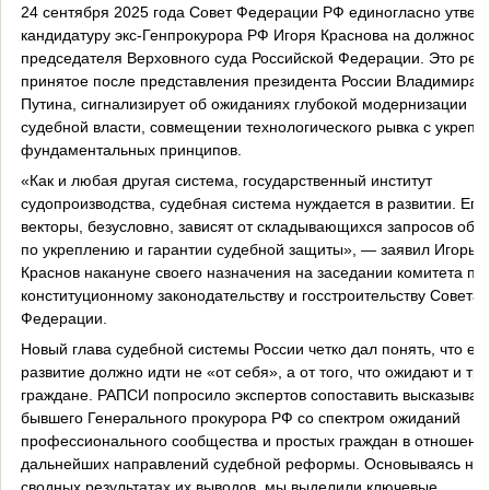
24 сентября 2025 года Совет Федерации РФ единогласно утвер
кандидатуру экс-Генпрокурора РФ Игоря Краснова на должность
председателя Верховного суда Российской Федерации. Это реш
принятое после представления президента России Владимира
Путина, сигнализирует об ожиданиях глубокой модернизации
судебной власти, совмещении технологического рывка с укреп
фундаментальных принципов.
«Как и любая другая система, государственный институт
судопроизводства, судебная система нуждается в развитии. Его
векторы, безусловно, зависят от складывающихся запросов общ
по укреплению и гарантии судебной защиты», — заявил Игорь
Краснов накануне своего назначения на заседании комитета по
конституционному законодательству и госстроительству Совета
Федерации.
Новый глава судебной системы России четко дал понять, что ее
развитие должно идти не «от себя», а от того, что ожидают и тр
граждане. РАПСИ попросило экспертов сопоставить высказыван
бывшего Генерального прокурора РФ со спектром ожиданий
профессионального сообщества и простых граждан в отношени
дальнейших направлений судебной реформы. Основываясь на
сводных результатах их выводов, мы выделили ключевые