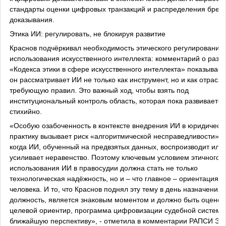
стандарты оценки цифровых транзакций и распределения брем
доказывания.
Этика ИИ: регулировать, не блокируя развитие
Краснов подчёркивал необходимость этического регулирования
использования искусственного интеллекта: комментарий о разр
«Кодекса этики в сфере искусственного интеллекта» показывает,
он рассматривает ИИ не только как инструмент, но и как отрасль
требующую правил. Это важный ход, чтобы взять под
институциональный контроль область, которая пока развивается
стихийно.
«Особую озабоченность в контексте внедрения ИИ в юридическ
практику вызывает риск «алгоритмической несправедливости» 
когда ИИ, обученный на предвзятых данных, воспроизводит или
усиливает неравенство. Поэтому ключевым условием этичного
использования ИИ в правосудии должна стать не только
технологическая надёжность, но и – что главное – ориентация н
человека. И то, что Краснов поднял эту тему в день назначения 
должность, является знаковым моментом и должно быть оценен
целевой ориентир, программа цифровизации судебной системы
ближайшую перспективу», - отметила в комментарии РАПСИ Эл