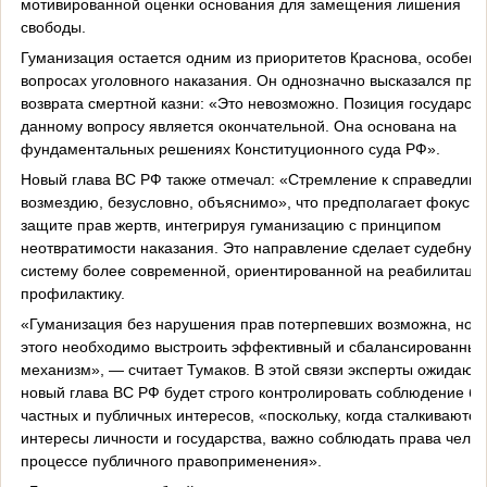
мотивированной оценки основания для замещения лишения
свободы.
Гуманизация остается одним из приоритетов Краснова, особенн
вопросах уголовного наказания. Он однозначно высказался про
возврата смертной казни: «Это невозможно. Позиция государств
данному вопросу является окончательной. Она основана на
фундаментальных решениях Конституционного суда РФ».
Новый глава ВС РФ также отмечал: «Стремление к справедливо
возмездию, безусловно, объяснимо», что предполагает фокус н
защите прав жертв, интегрируя гуманизацию с принципом
неотвратимости наказания. Это направление сделает судебную
систему более современной, ориентированной на реабилитаци
профилактику.
«Гуманизация без нарушения прав потерпевших возможна, но д
этого необходимо выстроить эффективный и сбалансированный
механизм», — считает Тумаков. В этой связи эксперты ожидают, 
новый глава ВС РФ будет строго контролировать соблюдение б
частных и публичных интересов, «поскольку, когда сталкиваются
интересы личности и государства, важно соблюдать права челов
процессе публичного правоприменения».