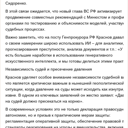
Сидоренко.
В этой связи ожидается, что новый глава ВС РФ активизирует
продвижение совместных рекомендаций с Минюстом и профил
органами по тестированию и объяснимости моделей, участвующ
судебных процессах.
Важно заметить, что на посту Генпрокурора РФ Краснов давал п
о своем намерении широко использовать ИИ – для аналитики,
прогнозирования преступности, анализа документов и т.п.: «У н
есть большие наработки в использовании генеративного
искусственного интеллекта, и мы готовы делиться этими практи
Независимость судей и пресечение давления
Краснов уделяет особое внимание независимости судебной вла
что является критически важным в нынешней геополитической
ситуации, когда давление на суды может исходить как изнутри, т
извне. В одном из ключевых заявлений он жестко заявил: «Давл
на судей должно пресекаться на корню».
В современных условиях это не только декларация правосудной
автономии, но и призыв к практическим мерам защиты:
регламентация оперативной защиты, обеспечение правовой по
стандарты реагирования на угрозы и вмешательства, включая