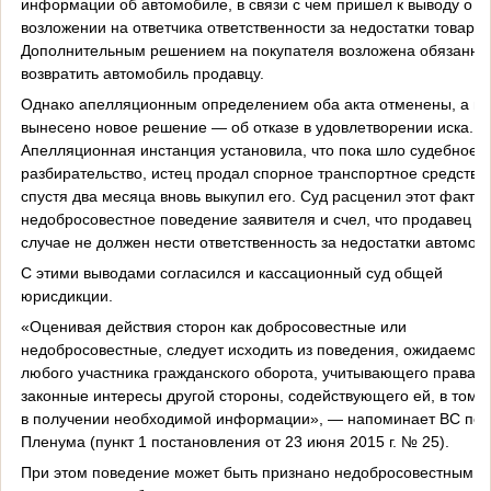
информации об автомобиле, в связи с чем пришел к выводу о
возложении на ответчика ответственности за недостатки товара.
Дополнительным решением на покупателя возложена обязанно
возвратить автомобиль продавцу.
Однако апелляционным определением оба акта отменены, а по
вынесено новое решение — об отказе в удовлетворении иска.
Апелляционная инстанция установила, что пока шло судебное
разбирательство, истец продал спорное транспортное средство,
спустя два месяца вновь выкупил его. Суд расценил этот факт к
недобросовестное поведение заявителя и счел, что продавец в 
случае не должен нести ответственность за недостатки автомоб
С этими выводами согласился и кассационный суд общей
юрисдикции.
«Оценивая действия сторон как добросовестные или
недобросовестные, следует исходить из поведения, ожидаемого
любого участника гражданского оборота, учитывающего права и
законные интересы другой стороны, содействующего ей, в том 
в получении необходимой информации», — напоминает ВС по
Пленума (пункт 1 постановления от 23 июня 2015 г. № 25).
При этом поведение может быть признано недобросовестным н