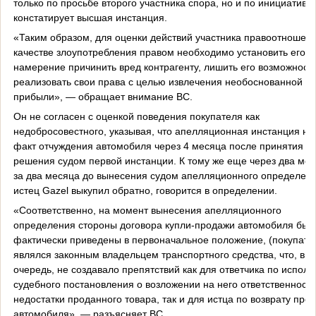
только по просьбе второго участника спора, но и по инициативе 
констатирует высшая инстанция.
«Таким образом, для оценки действий участника правоотношени
качестве злоупотребления правом необходимо установить его
намерение причинить вред контрагенту, лишить его возможност
реализовать свои права с целью извлечения необоснованной
прибыли», — обращает внимание ВС.
Он не согласен с оценкой поведения покупателя как
недобросовестного, указывая, что апелляционная инстанция не
факт отчуждения автомобиля через 4 месяца после принятия
решения судом первой инстанции. К тому же еще через два мес
за два месяца до вынесения судом апелляционного определен
истец Gazel выкупил обратно, говорится в определении.
«Соответственно, на момент вынесения апелляционного
определения стороны договора купли-продажи автомобиля был
фактически приведены в первоначальное положение, (покупате
являлся законным владельцем транспортного средства, что, в с
очередь, не создавало препятствий как для ответчика по испол
судебного постановления о возложении на него ответственности
недостатки проданного товара, так и для истца по возврату про
автомобиля», — разъясняет ВС.