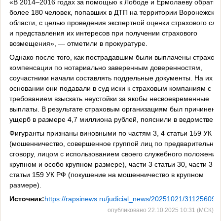
«В 2014–2016 годах за помощью к Лободе и Ермолаеву обратил
более 180 человек, попавших в ДТП на территории Воронежско
области, с целью проведения экспертной оценки страхового слу
и представления их интересов при получении страхового
возмещения», — отметили в прокуратуре.
Однако после того, как пострадавшим были выплачены страхов
компенсации по нотариально заверенным доверенностям,
соучастники начали составлять поддельные документы. На их
основании они подавали в суд иски к страховым компаниям с
требованием взыскать неустойки за якобы несвоевременные
выплаты. В результате страховым организациям был причинен
ущерб в размере 4,7 миллиона рублей, пояснили в ведомстве.
Фигуранты признаны виновными по частям 3, 4 статьи 159 УК Р
(мошенничество, совершенное группой лиц по предварительно
сговору, лицом с использованием своего служебного положения,
крупном и особо крупном размере), части 3 статьи 30, части 3
статьи 159 УК РФ (покушение на мошенничество в крупном
размере).
Источник:
https://rapsinews.ru/judicial_news/20251021/311256098
опубликовано 22.10.2025 10:31 (МСК)