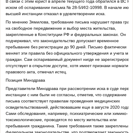
В связи с этим юрист в апреле текущего года обратился в ВС РФ
иском об оспаривании письма № 28-5/И/2-10998. В начале июля
высшей инстанции отказал в удовлетворении иска.
По мнению Зямилова, требование письма нарушает права граж
на свободное передвижение и выбор места жительства,
закрепленные в Конституции РФ и федеральных законах. Он
подчеркивал, что законодательство допускает временное
пребывание без регистрации до 90 дней. Письмо фактически
меняет эти правила без официального утверждения и учета мн
граждан. Сам оспариваемый документ нигде не зарегистрирован
отсутствует в открытом доступе, хотя имеет признаки нормативн
правового акта, отмечал истец.
Позиция Минздрава
Представители Минздрава при рассмотрении иска в суде перво
инстанции с ним были не согласны, отметив, что содержание
письма соответствует правилам проведения медицинских
освидетельствований, действовавшим еще в августе 2020 года.
Сами обследования, например, психиатрические или химико-
токсикологические, проводятся по месту жительства или
пребывания гражданина. Такие требования также закреплены в
федеральном законодательстве, что подтверждает законность и