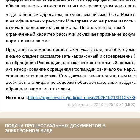
обоснованность изложенных в письме правил, уточняли ответчи
«Единственным адресатом, получившим письмо, была Росгвард
и на официальных ресурсах Минздрава оно не размещалось», 
отмечал представитель ведомства. По его мнению, такой
ограниченный характер рассылки исключает признание докумен
нормативным актом.
Представители министерства также указывали, что обжалуемое
письмо следует рассматривать как законный и своевременный о
на обращение Росгвардии, а не как самостоятельный норматив
акт. Игнорирование обращения Росгвардии означало бы наруш
установленного порядка. Сам документ является частным мнен
должностного лица и не содержит общеобязательных предписа
обращали внимание ответчики.
Источник:
https://rapsinews.ru/judicial_news/20251021/311257369
опубликовано 22.10.2025 10:34 (МСК)
ПОДАЧА ПРОЦЕССУАЛЬНЫХ ДОКУМЕНТОВ В
ЭЛЕКТРОННОМ ВИДЕ