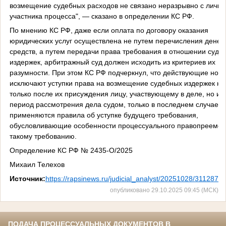
возмещение судебных расходов не связано неразрывно с лично
участника процесса", — сказано в определении КС РФ.
По мнению КС РФ, даже если оплата по договору оказания
юридических услуг осуществлена не путем перечисления дене
средств, а путем передачи права требования в отношении суде
издержек, арбитражный суд должен исходить из критериев их
разумности. При этом КС РФ подчеркнул, что действующие нор
исключают уступки права на возмещение судебных издержек не
только после их присуждения лицу, участвующему в деле, но и в
период рассмотрения дела судом, только в последнем случае
применяются правила об уступке будущего требования,
обусловливающие особенности процессуального правопреемст
такому требованию.
Определение КС РФ № 2435-О/2025
Михаил Телехов
Источник:
https://rapsinews.ru/judicial_analyst/20251028/3112874
опубликовано 29.10.2025 09:45 (МСК)
ПОДАЧА ПРОЦЕССУАЛЬНЫХ ДОКУМЕНТОВ В