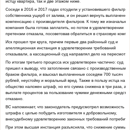
истцу квартира, так и две этажом ниже.
Соседи в 2016 и 2017 годах отсудили у установившего фильтры
собственника ущерб от залива, и он решил вернуть выплаченну
компенсацию с производителя фильтров. К тому же изначально
компания была готова заплатить, но потом в удовлетворении
претензии отказала, посоветовав обратиться в страховую компа
Иск прошел три круга, причем первые два районный суд и
апелляционная инстанция в удовлетворении требований
отказывали, а кассационный суд направлял дело на пересмотр.
По итогам третьего процесса иск удовлетворен частично: суд
пришел к выводу, что затопление связано с производственным
браком фильтра, и взыскал выплаченные соседям 700 тысяч
рублей, неустойку и моральный вред. Также в пользу истца на
общество наложен штраф, но его сумма снижена в три раза, а в
выплате процентов за пользование чужими денежными средств
отказано.
ВС напоминает, что законодатель предусмотрел возможность
штрафа с целью побудить изготовителя к добровольному,
внесудебному удовлетворению законных требований потребите
При этом высшая инстанция разъясняла, что снижение суммы