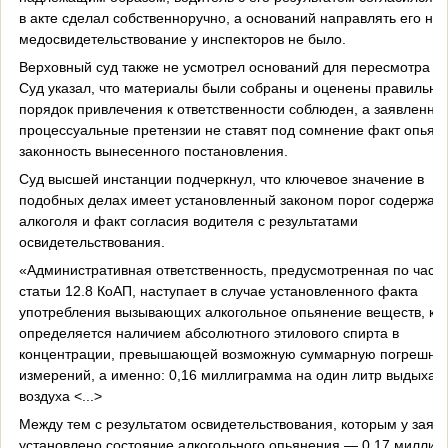
в акте сделал собственноручно, а оснований направлять его на
медосвидетельствование у инспекторов не было.
Верховный суд также не усмотрел оснований для пересмотра де
Суд указал, что материалы были собраны и оценены правильно
порядок привлечения к ответственности соблюден, а заявленны
процессуальные претензии не ставят под сомнение факт опьян
законность вынесенного постановления.
Суд высшей инстанции подчеркнул, что ключевое значение в
подобных делах имеет установленный законом порог содержан
алкоголя и факт согласия водителя с результатами
освидетельствования.
«Административная ответственность, предусмотренная по части
статьи 12.8 КоАП, наступает в случае установленного факта
употребления вызывающих алкогольное опьянение веществ, ко
определяется наличием абсолютного этилового спирта в
концентрации, превышающей возможную суммарную погрешнос
измерений, а именно: 0,16 миллиграмма на один литр выдыхае
воздуха <...>
Между тем с результатом освидетельствования, которым у заяв
установлено состояние алкогольного опьянения — 0,17 миллиг