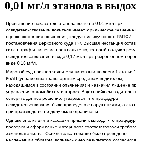
0,01 мг/л этанола в выдохе
Превышение показателя этанола всего на 0,01 мг/л при
освидетельствовании водителя имеет юридическое значение пр
оценке состояния опьянения, следует из изученного РАПСИ
постановления Верховного суда РФ. Высшая инстанция оставил
силе штраф и лишение прав водителю, который получил резуль
освидетельствования в виде 0,17 мг/л при разрешенном пороге 
виде 0,16 мг/л.
Мировой суд признал заявителя виновным по части 1 статьи 12.
КоАП (управление транспортным средством водителем,
находящимся в состоянии опьянения) и назначил лишение пра
управления автомобилем и штраф. В дальнейшем водитель пы
оспорить данное решение, утверждая, что процедура
освидетельствования была проведена с нарушениями, а его пр
при производстве по делу были ограничены.
Однако апелляция и кассация пришли к выводу, что процедура
проверки и оформление материалов соответствовали требован
законодательства. Освидетельствование было проведено
надлежащим образом, водитель с его результатом согласился, 