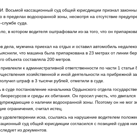
. Восьмой кассационный суд общей юрисдикции признал законн
то в пределах водоохранной зоны, несмотря на отсутствие предупр
-службе суда.
о, в котором водителя оштрафовали из-за того, что он припаркова
ов дела, мужчина приехал на отдых и оставил автомобиль недалеко
ыяснили, что машина была припаркована в 23 метрах от линии бере
го объекта составляла 200 метров.
ривлекли к административной ответственности по части 1 статьи
уществления хозяйственной и иной деятельности на прибрежной з
получил штраф в 3 тысячи рублей, отметили в суде.
 в суде постановление начальника Ордынского отдела государстве
биоресурсов и среды их обитания. Он просил учесть, что двигался 
едупреждающие о наличии водоохранной зоны. Поэтому он не мог з
ие ограничения, считал истец.
в удовлетворении иска, ссылаясь на нарушение водителем полож
сационный суд общей юрисдикции согласился с позицией судов ни
 следует из документов.