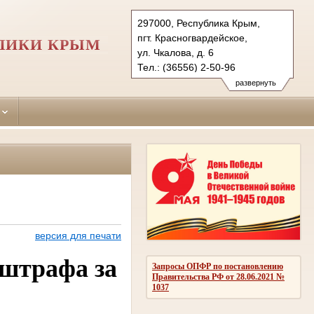
297000, Республика Крым,
пгт. Красногвардейское,
ЛИКИ КРЫМ
ул. Чкалова, д. 6
Тел.: (36556) 2-50-96
krasnogvardeiskiy.krm@sudrf.ru
развернуть
версия для печати
 штрафа за
Запросы ОПФР по постановлению
Правительства РФ от 28.06.2021 №
1037