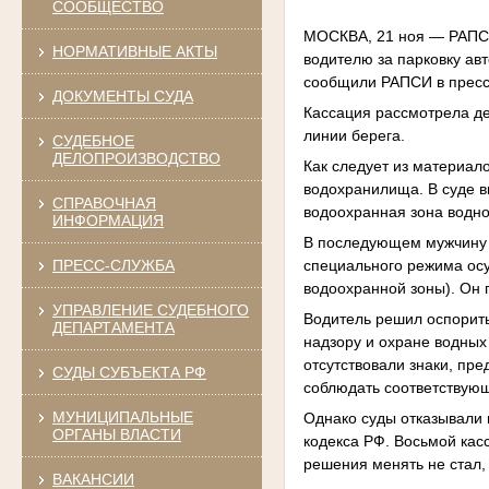
СООБЩЕСТВО
МОСКВА, 21 ноя — РАПСИ
НОРМАТИВНЫЕ АКТЫ
водителю за парковку ав
сообщили РАПСИ в пресс
ДОКУМЕНТЫ СУДА
Кассация рассмотрела дел
линии берега.
СУДЕБНОЕ
ДЕЛОПРОИЗВОДСТВО
Как следует из материал
водохранилища. В суде в
СПРАВОЧНАЯ
водоохранная зона водно
ИНФОРМАЦИЯ
В последующем мужчину п
специального режима ос
ПРЕСС-СЛУЖБА
водоохранной зоны). Он 
УПРАВЛЕНИЕ СУДЕБНОГО
Водитель решил оспорить
ДЕПАРТАМЕНТА
надзору и охране водных 
отсутствовали знаки, пр
СУДЫ СУБЪЕКТА РФ
соблюдать соответствующ
МУНИЦИПАЛЬНЫЕ
Однако суды отказывали 
ОРГАНЫ ВЛАСТИ
кодекса РФ. Восьмой кас
решения менять не стал,
ВАКАНСИИ