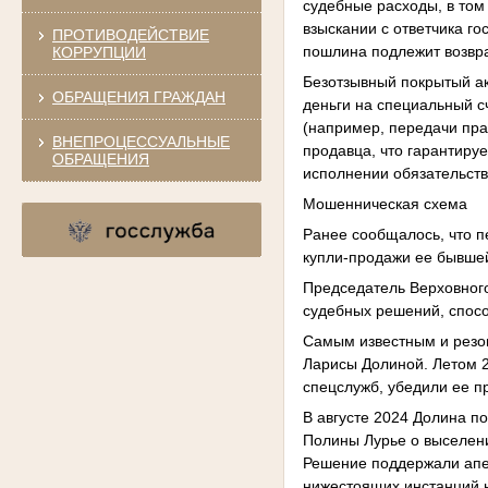
судебные расходы, в том
взыскании с ответчика г
ПРОТИВОДЕЙСТВИЕ
пошлина подлежит возвра
КОРРУПЦИИ
Безотзывный покрытый ак
ОБРАЩЕНИЯ ГРАЖДАН
деньги на специальный с
(например, передачи пра
ВНЕПРОЦЕССУАЛЬНЫЕ
продавца, что гарантиру
ОБРАЩЕНИЯ
исполнении обязательств
Мошенническая схема
Ранее сообщалось, что п
купли‑продажи ее бывше
Председатель Верховного
судебных решений, спос
Самым известным и резо
Ларисы Долиной. Летом 2
спецслужб, убедили ее п
В августе 2024 Долина п
Полины Лурье о выселени
Решение поддержали апе
нижестоящих инстанций н