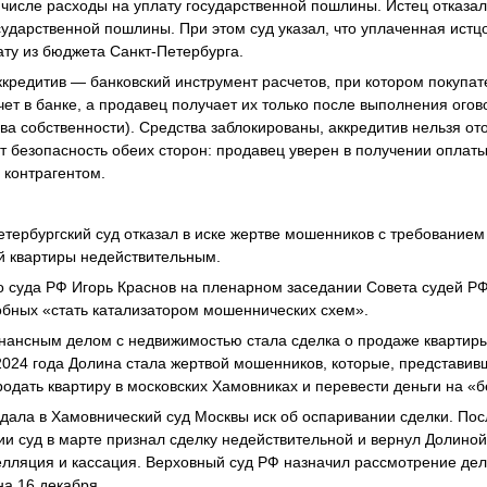
 числе расходы на уплату государственной пошлины. Истец отказал
осударственной пошлины. При этом суд указал, что уплаченная ист
ту из бюджета Санкт-Петербурга.
кредитив — банковский инструмент расчетов, при котором покупат
чет в банке, а продавец получает их только после выполнения ого
ва собственности). Средства заблокированы, аккредитив нельзя ото
ет безопасность обеих сторон: продавец уверен в получении оплаты
 контрагентом.
етербургский суд отказал в иске жертве мошенников с требованием
й квартиры недействительным.
 суда РФ Игорь Краснов на пленарном заседании Совета судей Р
обных «стать катализатором мошеннических схем».
нансным делом с недвижимостью стала сделка о продаже квартир
024 года Долина стала жертвой мошенников, которые, представив
родать квартиру в московских Хамовниках и перевести деньги на «б
одала в Хамовнический суд Москвы иск об оспаривании сделки. Пос
и суд в марте признал сделку недействительной и вернул Долиной
лляция и кассация. Верховный суд РФ назначил рассмотрение де
а 16 декабря.