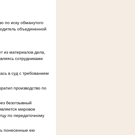
о по иску обманутого
водитель объединенной
ет из материалов дела,
авляясь сотрудниками
ась в суд с требованием
кратил производство по
рез безотзывный
 является мировое
стцу по передаточному
ить понесенные ею