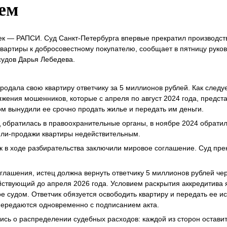
ем
к — РАПСИ. Суд Санкт-Петербурга впервые прекратил производств
вартиры к добросовестному покупателю, сообщает в пятницу руко
судов Дарья Лебедева.
родала свою квартиру ответчику за 5 миллионов рублей. Как следу
жения мошенников, которые с апреля по август 2024 года, предст
 вынудили ее срочно продать жилье и передать им деньги.
ец обратилась в правоохранительные органы, в ноябре 2024 обратил
пли-продажи квартиры недействительным.
чик в ходе разбирательства заключили мировое соглашение. Суд пре
глашения, истец должна вернуть ответчику 5 миллионов рублей че
йствующий до апреля 2026 года. Условием раскрытия аккредитива
е судом. Ответчик обязуется освободить квартиру и передать ее и
 передаются одновременно с подписанием акта.
ись о распределении судебных расходов: каждой из сторон остав