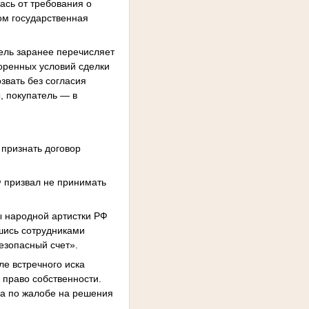
ась от требования о
цом государственная
ель заранее перечисляет
воренных условий сделки
звать без согласия
, покупатель — в
 признать договор
Ф призвал не принимать
ы народной артистки РФ
шись сотрудниками
езопасный счет».
ле встречного иска
 право собственности.
ла по жалобе на решения