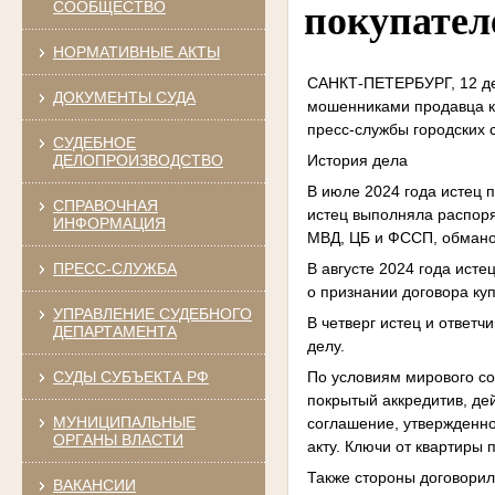
СООБЩЕСТВО
покупател
НОРМАТИВНЫЕ АКТЫ
САНКТ-ПЕТЕРБУРГ, 12 де
ДОКУМЕНТЫ СУДА
мошенниками продавца к
пресс-службы городских 
СУДЕБНОЕ
История дела
ДЕЛОПРОИЗВОДСТВО
В июле 2024 года истец п
СПРАВОЧНАЯ
истец выполняла распоря
ИНФОРМАЦИЯ
МВД, ЦБ и ФССП, обманом
В августе 2024 года ист
ПРЕСС-СЛУЖБА
о признании договора ку
УПРАВЛЕНИЕ СУДЕБНОГО
В четверг истец и ответ
ДЕПАРТАМЕНТА
делу.
По условиям мирового со
СУДЫ СУБЪЕКТА РФ
покрытый аккредитив, де
МУНИЦИПАЛЬНЫЕ
соглашение, утвержденно
ОРГАНЫ ВЛАСТИ
акту. Ключи от квартиры
Также стороны договорил
ВАКАНСИИ