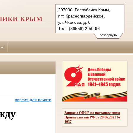
297000, Республика Крым,
пгт. Красногвардейское,
ЛИКИ КРЫМ
ул. Чкалова, д. 6
Тел.: (36556) 2-50-96
krasnogvardeiskiy.krm@sudrf.ru
развернуть
версия для печати
жду
Запросы ОПФР по постановлению
Правительства РФ от 28.06.2021 №
1037