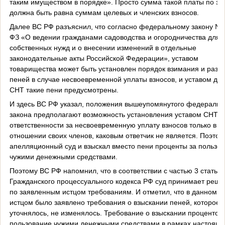
таким имуществом в порядке». Просто сумма такой платы по за
должна быть равна суммам целевых и членских взносов.
Далее ВС РФ разъяснил, что согласно федеральному закону № 
ФЗ «О ведении гражданами садоводства и огородничества для
собственных нужд и о внесении изменений в отдельные
законодательные акты Российской Федерации», уставом
товарищества может быть установлен порядок взимания и разм
пеней в случае несвоевременной уплаты взносов, и уставом да
СНТ такие пени предусмотрены.
И здесь ВС РФ указал, положения вышеупомянутого федеральн
закона предполагают возможность установления уставом СНТ
ответственности за несвоевременную уплату взносов только в
отношении своих членов, каковым ответчик не является. Поэтом
апелляционный суд и взыскал вместо пени проценты за пользо
чужими денежными средствами.
Поэтому ВС РФ напомнил, что в соответствии с частью 3 статьи 
Гражданского процессуального кодекса РФ суд принимает реше
по заявленным истцом требованиям. И отметил, что в данном д
истцом было заявлено требования о взыскании пеней, которое 
уточнялось, не изменялось. Требование о взыскании процентов 
пользование чужими денежными средствами в рамках настояще