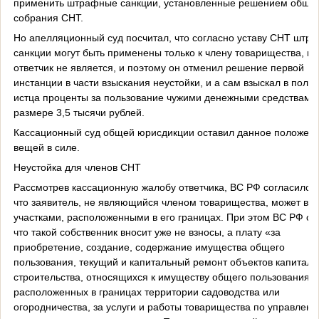
применить штрафные санкции, установленные решением обще
собрания СНТ.
Но апелляционный суд посчитал, что согласно уставу СНТ штр
санкции могут быть применены только к члену товарищества, к
ответчик не является, и поэтому он отменил решение первой
инстанции в части взыскания неустойки, и а сам взыскал в польз
истца проценты за пользование чужими денежными средствами
размере 3,5 тысячи рублей.
Кассационный суд общей юрисдикции оставил данное положен
вещей в силе.
Неустойка для членов СНТ
Рассмотрев кассационную жалобу ответчика, ВС РФ согласился 
что заявитель, не являющийся членом товарищества, может вл
участками, расположенными в его границах. При этом ВС РФ от
что такой собственник вносит уже не взносы, а плату «за
приобретение, создание, содержание имущества общего
пользования, текущий и капитальный ремонт объектов капиталь
строительства, относящихся к имуществу общего пользования и
расположенных в границах территории садоводства или
огородничества, за услуги и работы товарищества по управлен