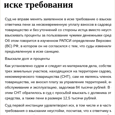
иске требования
Суд не вправе менять заявленное в иске требование о взыскани
ответчика пени за несвоевременную уплату взносов в садоводч
товарищество и без уточнений со стороны истца вместо неустой
взыскивать проценты за пользование чужими денежными средст
Об этом говорится в изученном РАПСИ определении Верховного
(ВС) РФ, в котором он не согласился с тем, что суды изменили
предъявленную в иске санкцию.
Взыскали долг и проценты
Как установлено судом и следует из материалов дела, собствен
трех земельных участков, находящихся на территории садоводч
некоммерческого товарищества (СНТ), сам не являясь членом
товарищества, не вносил плату за управление территорией, ее
обслуживание и эксплуатацию, задолжав 84 тысячи рублей. В св
этим СНТ обратилось в суд с просьбой взыскать с должника эти
средства, а также пени в размере 12,5 тысячи рублей.
Суд первой инстанции удовлетворил иск, в том числе и в части
требования о взыскании неустойки, посчитав, что к ответчику м