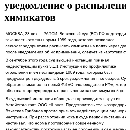
уведомление о распылени
химикатов
МОСКВА, 23 дек — РАПСИ. Верховный суд (ВС) РФ подтвердил
законность отмены нормы 1989 года, которая позволяла
сельхозпредприятиям распылять химикаты на полях через два 
после уведомления об их применении, следует из картотеки суд
В сентябре этого года суд высшей инстанции признал
недействующим пункт 3.1.1 Инструкции по профилактике
отравления пчел пестицидами 1989 года, которым был
предусмотрен двухдневный срок уведомления пчеловодов. Суд
обратил внимание на новый ФЗ «О пчеловодстве в РФ», которы
обязывает предупреждать о распылении как минимум за 5 дней
В суд высшей инстанции обращался производитель круп из
Алтайского края ООО «Шанс». Представитель сельхозпредприя
Вячеслав Грибанов просил признать недействующим ряд норм
инструкции. При рассмотрении иска в суде первой инстанции он
настаивал, что норма противоречит современному
законодательству, поскольку часть ее положений и сам механиз