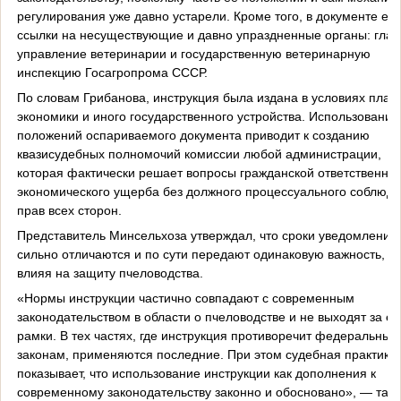
регулирования уже давно устарели. Кроме того, в документе ест
ссылки на несуществующие и давно упраздненные органы: глав
управление ветеринарии и государственную ветеринарную
инспекцию Госагропрома СССР.
По словам Грибанова, инструкция была издана в условиях план
экономики и иного государственного устройства. Использование
положений оспариваемого документа приводит к созданию
квазисудебных полномочий комиссии любой администрации,
которая фактически решает вопросы гражданской ответственнос
экономического ущерба без должного процессуального соблюд
прав всех сторон.
Представитель Минсельхоза утверждал, что сроки уведомления
сильно отличаются и по сути передают одинаковую важность, н
влияя на защиту пчеловодства.
«Нормы инструкции частично совпадают с современным
законодательством в области о пчеловодстве и не выходят за ег
рамки. В тех частях, где инструкция противоречит федеральным
законам, применяются последние. При этом судебная практика
показывает, что использование инструкции как дополнения к
современному законодательству законно и обосновано», — так