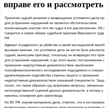
вправе его и рассмотреть
Принятие судьей решения о возвращении уголовного дела прок
для устранения нарушений не является обстоятельством,
исключающим участие того же судьи в его рассмотрении. Об эт
говорится в новом обзоре судебной практики Верховного суда (
РФ.
Адвокат осужденного за убийство в своей кассационной жалобе
высказал мнение, что уголовное дело не могло быть рассмотре
судьей, вынесшим приговор, поскольку он возвращал его проку
для устранения нарушений, а до этого вынес постановление о
признании недопустимым доказательством заключения
психофизиологического исследования подсудимого и отказал в
удовлетворении ходатайства стороны защиты о признании
недопустимым доказательством показаний специалиста. Защит
писал, что таким образом суд затрагивал вопросы, связанные с
непосредственной оценкой данных доказательств, а потому у су
имелись основания для самоотвода.
Но ВС РФ, изучив материалы дела, отметил, что в постановлени
возвращении данного уголовного дела прокурору в порядке ста