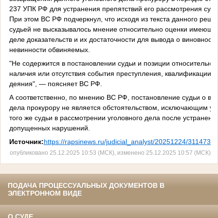
237 УПК РФ для устранения препятствий его рассмотрения судо
При этом ВС РФ подчеркнул, что исходя из текста данного реше
судьей не высказывалось мнение относительно оценки имеющи
деле доказательств и их достаточности для вывода о виновност
невинности обвиняемых.
"Не содержится в постановлении судьи и позиции относительно
наличия или отсутствия события преступления, квалификации
деяния", — поясняет ВС РФ.
А соответственно, по мнению ВС РФ, постановление судьи о во
дела прокурору не является обстоятельством, исключающим уч
того же судьи в рассмотрении уголовного дела после устранени
допущенных нарушений.
Источник:
https://rapsinews.ru/judicial_analyst/20251224/3114738
опубликовано 25.12.2025 10:53 (МСК), изменено 25.12.2025 10:57 (МСК)
ПОДАЧА ПРОЦЕССУАЛЬНЫХ ДОКУМЕНТОВ В
ЭЛЕКТРОННОМ ВИДЕ
О СУДЕ