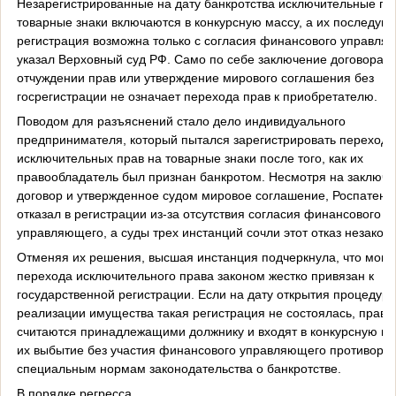
Незарегистрированные на дату банкротства исключительные пр
товарные знаки включаются в конкурсную массу, а их последую
регистрация возможна только с согласия финансового управля
указал Верховный суд РФ. Само по себе заключение договора о
отчуждении прав или утверждение мирового соглашения без
госрегистрации не означает перехода прав к приобретателю.
Поводом для разъяснений стало дело индивидуального
предпринимателя, который пытался зарегистрировать переход
исключительных прав на товарные знаки после того, как их
правообладатель был признан банкротом. Несмотря на заключ
договор и утвержденное судом мировое соглашение, Роспатент
отказал в регистрации из-за отсутствия согласия финансового
управляющего, а суды трех инстанций сочли этот отказ незакон
Отменяя их решения, высшая инстанция подчеркнула, что моме
перехода исключительного права законом жестко привязан к
государственной регистрации. Если на дату открытия процедур
реализации имущества такая регистрация не состоялась, права
считаются принадлежащими должнику и входят в конкурсную ма
их выбытие без участия финансового управляющего противореч
специальным нормам законодательства о банкротстве.
В порядке регресса