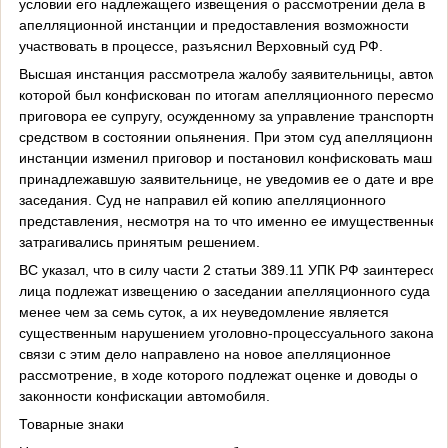
условии его надлежащего извещения о рассмотрении дела в
апелляционной инстанции и предоставления возможности
участвовать в процессе, разъяснил Верховный суд РФ.
Высшая инстанция рассмотрела жалобу заявительницы, автомо
которой был конфискован по итогам апелляционного пересмот
приговора ее супругу, осужденному за управление транспортны
средством в состоянии опьянения. При этом суд апелляционно
инстанции изменил приговор и постановил конфисковать машин
принадлежавшую заявительнице, не уведомив ее о дате и врем
заседания. Суд не направил ей копию апелляционного
представления, несмотря на то что именно ее имущественные 
затрагивались принятым решением.
ВС указал, что в силу части 2 статьи 389.11 УПК РФ заинтересо
лица подлежат извещению о заседании апелляционного суда н
менее чем за семь суток, а их неуведомление является
существенным нарушением уголовно-процессуального закона. 
связи с этим дело направлено на новое апелляционное
рассмотрение, в ходе которого подлежат оценке и доводы о
законности конфискации автомобиля.
Товарные знаки