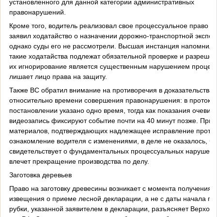
установленного для данной категории административных
правонарушений.
Кроме того, водитель реализовал свое процессуальное право и
заявил ходатайство о назначении дорожно-транспортной экспер
однако суды его не рассмотрели. Высшая инстанция напомнила,
такие ходатайства подлежат обязательной проверке и разрешен
их игнорирование является существенным нарушением процед
лишает лицо права на защиту.
Также ВС обратил внимание на противоречия в доказательствах
относительно времени совершения правонарушения: в протоко
постановлении указано одно время, тогда как показания очевид
видеозапись фиксируют событие почти на 40 минут позже. При 
материалов, подтверждающих надлежащее исправление проток
ознакомление водителя с изменениями, в деле не оказалось, чт
свидетельствует о фундаментальных процессуальных нарушени
влечет прекращение производства по делу.
Заготовка деревьев
Право на заготовку древесины возникает с момента получения
извещения о приеме лесной декларации, а не с даты начала п
рубки, указанной заявителем в декларации, разъясняет Верхов