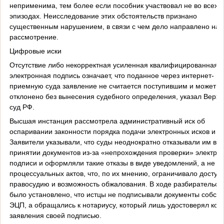
неприменима, тем более если пособник участвовал не во всех
эпизодах. Неисследование этих обстоятельств признано
существенным нарушением, в связи с чем дело направлено на 
рассмотрение.
Цифровые иски
Отсутствие либо некорректная усиленная квалифицированная
электронная подпись означает, что поданное через интернет-
приемную суда заявление не считается поступившим и может б
отклонено без вынесения судебного определения, указал Верх
суд РФ.
Высшая инстанция рассмотрела административный иск об
оспаривании законности порядка подачи электронных исков и ж
Заявители указывали, что суды неоднократно отказывали им в
принятии документов из-за «непрохождения проверки» электро
подписи и оформляли такие отказы в виде уведомлений, а не
процессуальных актов, что, по их мнению, ограничивало доступ 
правосудию и возможность обжалования. В ходе разбирательст
было установлено, что истцы не подписывали документы собст
ЭЦП, а обращались к нотариусу, который лишь удостоверял коп
заявления своей подписью.