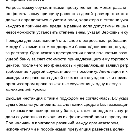
Регресс между соучастниками преступления не может рассчиты
по формальному принципу равенства долей: размер ответствен
должен определяться с учетом роли, характера и степени участ
каждого в причинении вреда, а равные доли допустимы лишь пр
невозможности установить степень вины, указал Верховный суд
Поводом для разъяснений стал спор о регрессных требованиях
между бывшими топ-менеджерами банка «Донинвест», осужде
за растрату. Организатор преступления почти полностью возме
ущерб банку за счет стоимости принадлежащего ему торгового
центра, после чего его финансовый управляющий заявил регре
требование к другой соучастнице — пособнику. Апелляция и ка
исходили из равенства долей всех шести осужденных и признал
организатором право взыскать с соучастницы одну шестую
выплаченной суммы.
Высшая инстанция с таким подходом не согласилась. ВС указал,
суды обязаны установить, за счет каких средств был возмещен 
— личных или похищенных у банка, а также определить внутре
доли соучастников исходя из их фактической роли в преступлен
При наличии в приговоре различий между организатором,
исполнителями и пособниками презумпция равенства долей