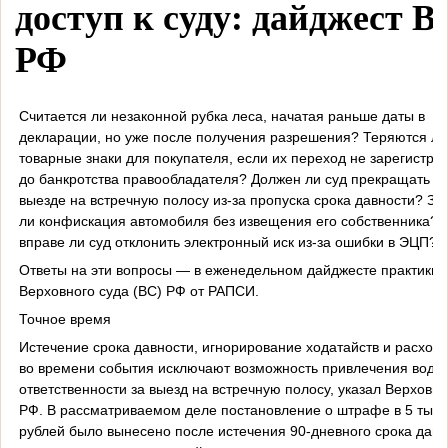
доступ к суду: дайджест В
РФ
Считается ли незаконной рубка леса, начатая раньше даты в
декларации, но уже после получения разрешения? Теряются ли
товарные знаки для покупателя, если их переход не зарегистри
до банкротства правообладателя? Должен ли суд прекращать д
выезде на встречную полосу из-за пропуска срока давности? За
ли конфискация автомобиля без извещения его собственника? 
вправе ли суд отклонить электронный иск из-за ошибки в ЭЦП?
Ответы на эти вопросы — в еженедельном дайджесте практики
Верховного суда (ВС) РФ от РАПСИ.
Точное время
Истечение срока давности, игнорирование ходатайств и расхож
во времени события исключают возможность привлечения водит
ответственности за выезд на встречную полосу, указал Верховн
РФ. В рассматриваемом деле постановление о штрафе в 5 тыся
рублей было вынесено после истечения 90-дневного срока давн