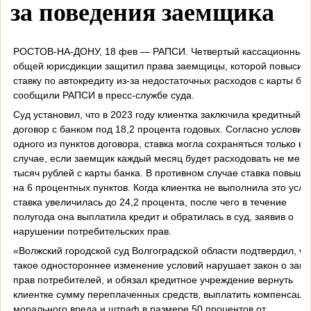
за поведения заемщика
РОСТОВ-НА-ДОНУ, 18 фев — РАПСИ. Четвертый кассационный 
общей юрисдикции защитил права заемщицы, которой повысил
ставку по автокредиту из-за недостаточных расходов с карты бан
сообщили РАПСИ в пресс-службе суда.
Суд установил, что в 2023 году клиентка заключила кредитный
договор с банком под 18,2 процента годовых. Согласно условия
одного из пунктов договора, ставка могла сохраняться только в 
случае, если заемщик каждый месяц будет расходовать не мене
тысяч рублей с карты банка. В противном случае ставка повыша
на 6 процентных пунктов. Когда клиентка не выполнила это усло
ставка увеличилась до 24,2 процента, после чего в течение
полугода она выплатила кредит и обратилась в суд, заявив о
нарушении потребительских прав.
«Волжский городской суд Волгоградской области подтвердил, чт
такое одностороннее изменение условий нарушает закон о защ
прав потребителей, и обязал кредитное учреждение вернуть
клиентке сумму переплаченных средств, выплатить компенсаци
морального вреда и штраф в размере 50 процентов от