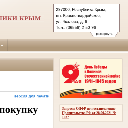
297000, Республика Крым,
пгт. Красногвардейское,
ЛИКИ КРЫМ
ул. Чкалова, д. 6
Тел.: (36556) 2-50-96
krasnogvardeiskiy.krm@sudrf.ru
развернуть
версия для печати
 покупку
Запросы ОПФР по постановлению
Правительства РФ от 28.06.2021 №
1037