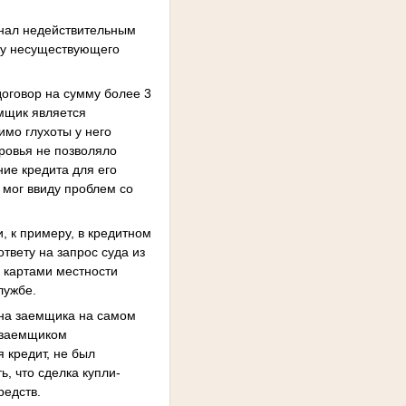
нал недействительным
пку несуществующего
договор на сумму более 3
мщик является
мо глухоты у него
ровья не позволяло
ие кредита для его
 мог ввиду проблем со
, к примеру, в кредитном
твету на запрос суда из
с картами местности
лужбе.
она заемщика на самом
а заемщиком
 кредит, не был
ь, что сделка купли-
редств.