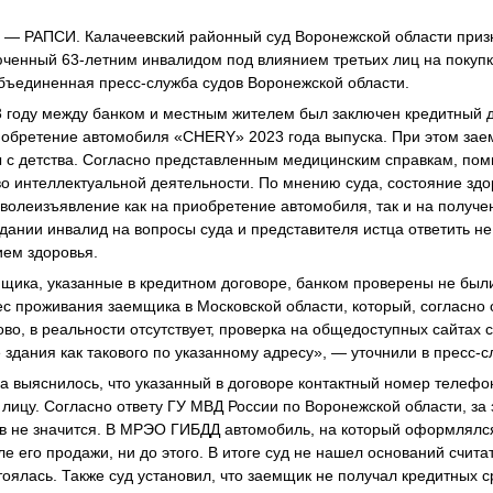
— РАПСИ. Калачеевский районный суд Воронежской области приз
юченный 63-летним инвалидом под влиянием третьих лиц на поку
бъединенная пресс-служба судов Воронежской области.
23 году между банком и местным жителем был заключен кредитный 
иобретение автомобиля «CHERY» 2023 года выпуска. При этом зае
 с детства. Согласно представленным медицинским справкам, поми
о интеллектуальной деятельности. По мнению суда, состояние здо
олеизъявление как на приобретение автомобиля, так и на получен
едании инвалид на вопросы суда и представителя истца ответить не
ием здоровья.
щика, указанные в кредитном договоре, банком проверены не были
ес проживания заемщика в Московской области, который, согласно о
о, в реальности отсутствует, проверка на общедоступных сайтах 
 здания как такового по указанному адресу», — уточнили в пресс-с
а выяснилось, что указанный в договоре контактный номер телеф
лицу. Согласно ответу ГУ МВД России по Воронежской области, з
в не значится. В МРЭО ГИБДД автомобиль, на который оформлялся
ле его продажи, ни до этого. В итоге суд не нашел оснований считат
оялась. Также суд установил, что заемщик не получал кредитных с