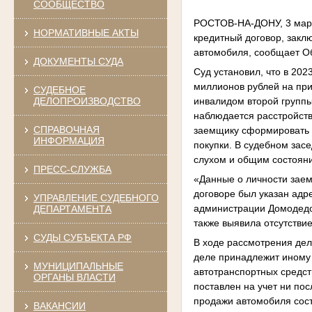
СООБЩЕСТВО
РОСТОВ-НА-ДОНУ, 3 мар 
НОРМАТИВНЫЕ АКТЫ
кредитный договор, закл
автомобиля, сообщает О
ДОКУМЕНТЫ СУДА
Суд установил, что в 20
миллионов рублей на пр
СУДЕБНОЕ
инвалидом второй группы
ДЕЛОПРОИЗВОДСТВО
наблюдается расстройств
СПРАВОЧНАЯ
заемщику сформировать в
ИНФОРМАЦИЯ
покупки. В судебном зас
слухом и общим состоян
ПРЕСС-СЛУЖБА
«Данные о личности заем
договоре был указан адр
УПРАВЛЕНИЕ СУДЕБНОГО
администрации Домодедов
ДЕПАРТАМЕНТА
также выявила отсутствие
СУДЫ СУБЪЕКТА РФ
В ходе рассмотрения дел
деле принадлежит иному 
МУНИЦИПАЛЬНЫЕ
автотранспортных средст
ОРГАНЫ ВЛАСТИ
поставлен на учет ни пос
продажи автомобиля сост
ВАКАНСИИ