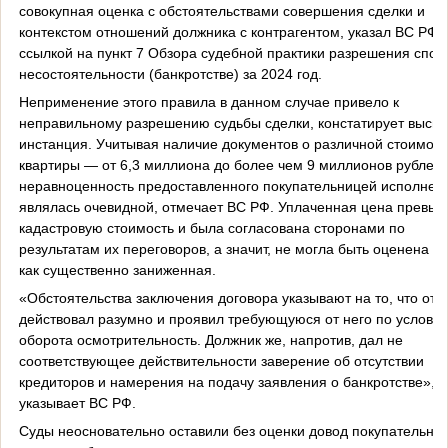
совокупная оценка с обстоятельствами совершения сделки и
контекстом отношений должника с контрагентом, указал ВС РФ 
ссылкой на пункт 7 Обзора судебной практики разрешения спор
несостоятельности (банкротстве) за 2024 год.
Неприменение этого правила в данном случае привело к
неправильному разрешению судьбы сделки, констатирует высш
инстанция. Учитывая наличие документов о различной стоимост
квартиры — от 6,3 миллиона до более чем 9 миллионов рублей,
неравноценность предоставленного покупательницей исполнен
являлась очевидной, отмечает ВС РФ. Уплаченная цена превыс
кадастровую стоимость и была согласована сторонами по
результатам их переговоров, а значит, не могла быть оценена с
как существенно заниженная.
«Обстоятельства заключения договора указывают на то, что отв
действовал разумно и проявил требующуюся от него по услови
оборота осмотрительность. Должник же, напротив, дал не
соответствующее действительности заверение об отсутствии
кредиторов и намерения на подачу заявления о банкротстве», 
указывает ВС РФ.
Суды неосновательно оставили без оценки довод покупательни