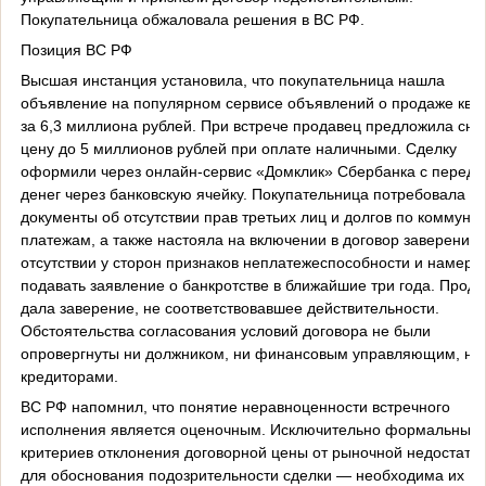
Покупательница обжаловала решения в ВС РФ.
Позиция ВС РФ
Высшая инстанция установила, что покупательница нашла
объявление на популярном сервисе объявлений о продаже ква
за 6,3 миллиона рублей. При встрече продавец предложила сни
цену до 5 миллионов рублей при оплате наличными. Сделку
оформили через онлайн-сервис «Домклик» Сбербанка с переда
денег через банковскую ячейку. Покупательница потребовала
документы об отсутствии прав третьих лиц и долгов по коммун
платежам, а также настояла на включении в договор заверений 
отсутствии у сторон признаков неплатежеспособности и намере
подавать заявление о банкротстве в ближайшие три года. Прод
дала заверение, не соответствовавшее действительности.
Обстоятельства согласования условий договора не были
опровергнуты ни должником, ни финансовым управляющим, ни
кредиторами.
ВС РФ напомнил, что понятие неравноценности встречного
исполнения является оценочным. Исключительно формальных
критериев отклонения договорной цены от рыночной недостато
для обоснования подозрительности сделки — необходима их