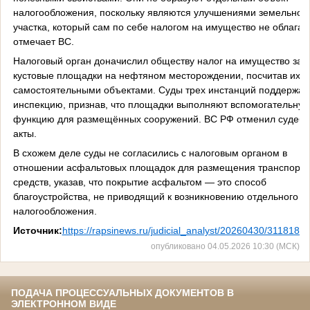
налогообложения, поскольку являются улучшениями земельног
участка, который сам по себе налогом на имущество не облагае
отмечает ВС.
Налоговый орган доначислил обществу налог на имущество за
кустовые площадки на нефтяном месторождении, посчитав их
самостоятельными объектами. Суды трех инстанций поддержал
инспекцию, признав, что площадки выполняют вспомогательну
функцию для размещённых сооружений. ВС РФ отменил судеб
акты.
В схожем деле суды не согласились с налоговым органом в
отношении асфальтовых площадок для размещения транспорт
средств, указав, что покрытие асфальтом — это способ
благоустройства, не приводящий к возникновению отдельного о
налогообложения.
Источник:
https://rapsinews.ru/judicial_analyst/20260430/3118185
опубликовано 04.05.2026 10:30 (МСК)
ПОДАЧА ПРОЦЕССУАЛЬНЫХ ДОКУМЕНТОВ В
ЭЛЕКТРОННОМ ВИДЕ