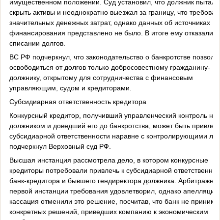
имущественном положении. Суд установил, что должник пыталс
скрыть активы и неоднократно выезжал за границу, что требовал
значительных денежных затрат, однако данных об источниках
финансирования представлено не было. В итоге ему отказали в
списании долгов.
ВС РФ подчеркнул, что законодательство о банкротстве позволя
освободиться от долгов только добросовестному гражданину-
должнику, открытому для сотрудничества с финансовым
управляющим, судом и кредиторами.
Субсидиарная ответственность кредитора
Конкурсный кредитор, получивший управленческий контроль на
должником и доведший его до банкротства, может быть привлеч
субсидиарной ответственности наравне с контролирующими ли
подчеркнул Верховный суд РФ.
Высшая инстанция рассмотрела дело, в котором конкурсные
кредиторы потребовали привлечь к субсидиарной ответственнос
банк-кредитора и бывшего гендиректора должника. Арбитражны
первой инстанции требования удовлетворил, однако апелляция
кассация отменили это решение, посчитав, что банк не принима
конкретных решений, приведших компанию к экономическим