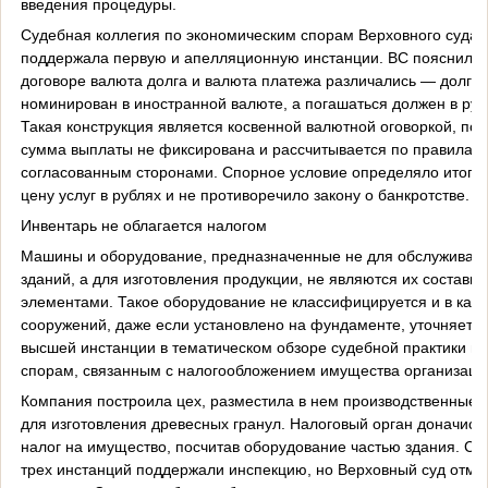
введения процедуры.
Судебная коллегия по экономическим спорам Верховного суда 
поддержала первую и апелляционную инстанции. ВС пояснил, ч
договоре валюта долга и валюта платежа различались — долг
номинирован в иностранной валюте, а погашаться должен в руб
Такая конструкция является косвенной валютной оговоркой, поэ
сумма выплаты не фиксирована и рассчитывается по правилам,
согласованным сторонами. Спорное условие определяло итого
цену услуг в рублях и не противоречило закону о банкротстве.
Инвентарь не облагается налогом
Машины и оборудование, предназначенные не для обслуживан
зданий, а для изготовления продукции, не являются их составн
элементами. Такое оборудование не классифицируется и в каче
сооружений, даже если установлено на фундаменте, уточняет с
высшей инстанции в тематическом обзоре судебной практики по
спорам, связанным с налогообложением имущества организаци
Компания построила цех, разместила в нем производственные 
для изготовления древесных гранул. Налоговый орган доначисл
налог на имущество, посчитав оборудование частью здания. Су
трех инстанций поддержали инспекцию, но Верховный суд отме