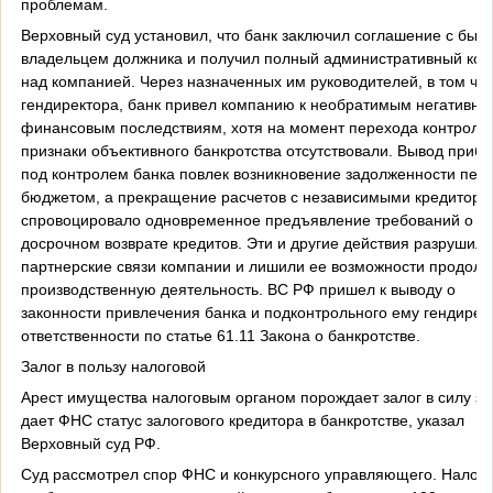
проблемам.
Верховный суд установил, что банк заключил соглашение с быв
владельцем должника и получил полный административный кон
над компанией. Через назначенных им руководителей, в том чи
гендиректора, банк привел компанию к необратимым негативн
финансовым последствиям, хотя на момент перехода контроля
признаки объективного банкротства отсутствовали. Вывод приб
под контролем банка повлек возникновение задолженности пер
бюджетом, а прекращение расчетов с независимыми кредитора
спровоцировало одновременное предъявление требований о
досрочном возврате кредитов. Эти и другие действия разрушили
партнерские связи компании и лишили ее возможности продолж
производственную деятельность. ВС РФ пришел к выводу о
законности привлечения банка и подконтрольного ему гендирект
ответственности по статье 61.11 Закона о банкротстве.
Залог в пользу налоговой
Арест имущества налоговым органом порождает залог в силу за
дает ФНС статус залогового кредитора в банкротстве, указал
Верховный суд РФ.
Суд рассмотрел спор ФНС и конкурсного управляющего. Налог