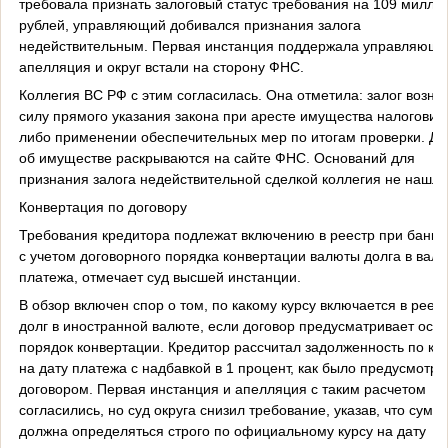
требовала признать залоговый статус требования на 109 милли
рублей, управляющий добивался признания залога
недействительным. Первая инстанция поддержала управляюще
апелляция и округ встали на сторону ФНС.
Коллегия ВС РФ с этим согласилась. Она отметила: залог возник
силу прямого указания закона при аресте имущества налоговик
либо применении обеспечительных мер по итогам проверки. Д
об имуществе раскрываются на сайте ФНС. Оснований для
признания залога недействительной сделкой коллегия не нашла
Конвертация по договору
Требования кредитора подлежат включению в реестр при банкр
с учетом договорного порядка конвертации валюты долга в вал
платежа, отмечает суд высшей инстанции.
В обзор включен спор о том, по какому курсу включается в реес
долг в иностранной валюте, если договор предусматривает осо
порядок конвертации. Кредитор рассчитал задолженность по ку
на дату платежа с надбавкой в 1 процент, как было предусмотре
договором. Первая инстанция и апелляция с таким расчетом
согласились, но суд округа снизил требование, указав, что сумм
должна определяться строго по официальному курсу на дату