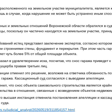
 расположенного на земельном участке муниципалитета, является 
ь в случае, когда нарушение не может быть устранено иным спос
ных и земельных отношений Воронежской области обратился в суд
цы, поскольку он частично находится на земельном участке, при
бований истец представил заключение экспертов, согласно которо
и строениями стены, фундамент и перекрытия. При этом часть га
ляет чуть более 5% от общей площади объекта.
казал в удовлетворении иска, посчитав, что снос гаража приведет 
ущерба правам третьих лиц.
нции отменил это решение, возложив на ответчика обязанность п
 гаража. Кассационный суд согласился с выводами апелляции.
нил, что снос объекта самовольного строительства является край
ельства в отношения, связанные с возведением объектов недвижи
го высшая инстанция отменила постановления апелляции и касса
 суда.
ws.ru/judicial_analyst/20260519/311854157.html