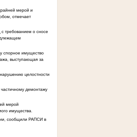
крайней мерой и
обом, отмечает
 с требованием о сносе
надлежащем
му спорное имущество
ража, выступающая за
к нарушению целостности
о частичному демонтажу
ней мерой
мого имущества.
ции, сообщили РАПСИ в