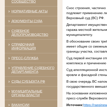
СООБЩЕСТВО
Снос строения, частично
НОРМАТИВНЫЕ АКТЫ
подлежит применению лиш
Верховный суд (ВС) РФ.
ДОКУМЕНТЫ СУДА
Департамент имуществен
гаража местной жительни
СУДЕБНОЕ
муниципалитету.
ДЕЛОПРОИЗВОДСТВО
В обоснование своих тре
СПРАВОЧНАЯ
имеет общие со смежным
ИНФОРМАЦИЯ
границы участка, состав
Суд первой инстанции от
ПРЕСС-СЛУЖБА
комплекса и причинению 
УПРАВЛЕНИЕ СУДЕБНОГО
Суд апелляционной инста
ДЕПАРТАМЕНТА
кровли и фасадной стены
В свою очередь ВС напом
СУДЫ СУБЪЕКТА РФ
государственного вмешат
МУНИЦИПАЛЬНЫЕ
На основании изложенно
ОРГАНЫ ВЛАСТИ
пресс-службе Верховного
ВАКАНСИИ
Источник:
https://rapsine