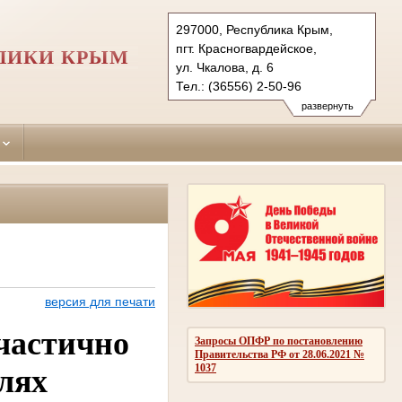
297000, Республика Крым,
пгт. Красногвардейское,
ЛИКИ КРЫМ
ул. Чкалова, д. 6
Тел.: (36556) 2-50-96
krasnogvardeiskiy.krm@sudrf.ru
развернуть
версия для печати
 частично
Запросы ОПФР по постановлению
Правительства РФ от 28.06.2021 №
1037
лях