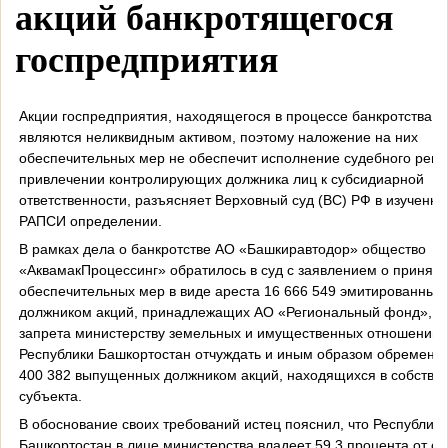
акций банкротящегося
госпредприятия
Акции госпредприятия, находящегося в процессе банкротства,
являются неликвидным активом, поэтому наложение на них
обеспечительных мер не обеспечит исполнение судебного реш
привлечении контролирующих должника лиц к субсидиарной
ответственности, разъясняет Верховный суд (ВС) РФ в изученн
РАПСИ определении.
В рамках дела о банкротстве АО «Башкиравтодор» общество
«АквамакПроцессинг» обратилось в суд с заявлением о приняти
обеспечительных мер в виде ареста 16 666 549 эмитированных
должником акций, принадлежащих АО «Региональный фонд», и
запрета министерству земельных и имущественных отношений
Республики Башкортостан отчуждать и иным образом обременят
400 382 выпущенных должником акций, находящихся в собстве
субъекта.
В обоснование своих требований истец пояснил, что Республика
Башкортостан в лице министерства владеет 59,3 процента от о