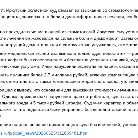
 Иркутский областной суд отказал во взыскании со стоматологиче
 пациента, заявившего о боли и дискомфорте после лечения, соо
на проходил лечение в одной из стоматологий Иркутска: ему уста
сле лечения он жаловался на сильные боли и дискомфорт. Затем о
ь конструкций демонтировали и самочувствие улучшилось, отметили 
но-медицинская экспертиза выявила только один недостаток — ра
тот дефект был своевременно и бесплатно устранен клиникой, куд
ическими услугами. Иных нарушений эксперты не нашли, сказали в
кать с клиники более 2,7 миллиона рублей, включая компенсацию 
гих стоматологов, а также компенсацию морального вреда, уточнили
пришел к выводу, что оснований для взыскания стоимости лечения и
 Однако, признав факт нарушения прав потребителя, суд взыскал с
льного вреда и 5 тысяч рублей штрафа. Суд учел характер и объем
также то, что недостатки были устранены без дополнительной плат
я.
нции оставил решение нижестоящего суда без изменений, упомяну
ews.ru/judicial_news/20260525/311869481.html