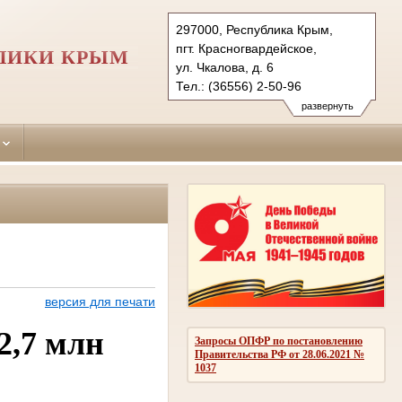
297000, Республика Крым,
пгт. Красногвардейское,
ЛИКИ КРЫМ
ул. Чкалова, д. 6
Тел.: (36556) 2-50-96
krasnogvardeiskiy.krm@sudrf.ru
развернуть
версия для печати
2,7 млн
Запросы ОПФР по постановлению
Правительства РФ от 28.06.2021 №
1037