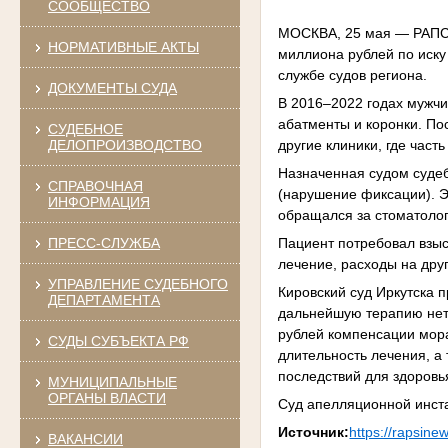
СООБЩЕСТВО
МОСКВА, 25 мая — РАПСИ.
НОРМАТИВНЫЕ АКТЫ
миллиона рублей по иску
службе судов региона.
ДОКУМЕНТЫ СУДА
В 2016–2022 годах мужчи
абатменты и коронки. По
СУДЕБНОЕ
другие клиники, где част
ДЕЛОПРОИЗВОДСТВО
Назначенная судом судеб
СПРАВОЧНАЯ
(нарушение фиксации). Э
ИНФОРМАЦИЯ
обращался за стоматолог
Пациент потребовал взыс
ПРЕСС-СЛУЖБА
лечение, расходы на дру
УПРАВЛЕНИЕ СУДЕБНОГО
Кировский суд Иркутска 
ДЕПАРТАМЕНТА
дальнейшую терапию нет.
рублей компенсации мора
СУДЫ СУБЪЕКТА РФ
длительность лечения, а 
последствий для здоровь
МУНИЦИПАЛЬНЫЕ
ОРГАНЫ ВЛАСТИ
Суд апелляционной инста
Источник:
https://rapsin
ВАКАНСИИ