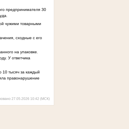
ого предпринимателя 30
уда.
ной чужими товарными
ачения, сходные с его
анного на упаковке.
ду. У ответчика
о 10 тысяч за каждый
шила правонарушение
ковано 27.05.2026 10:42 (МСК)