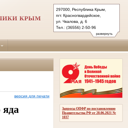
297000, Республика Крым,
пгт. Красногвардейское,
ЛИКИ КРЫМ
ул. Чкалова, д. 6
Тел.: (36556) 2-50-96
krasnogvardeiskiy.krm@sudrf.ru
развернуть
версия для печати
 яда
Запросы ОПФР по постановлению
Правительства РФ от 28.06.2021 №
1037