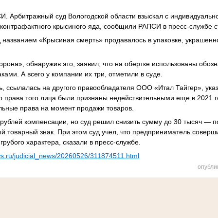
. Арбитражный суд Вологодской области взыскал с индивидуальн
 контрафактного крысиного яда, сообщили РАПСИ в пресс-службе с
д названием «Крысиная смерть» продавалось в упаковке, украшен
она», обнаружив это, заявил, что на обертке использованы обозн
ами. А всего у компании их три, отметили в суде.
ь, ссылалась на другого правообладателя ООО «Итал Тайгер», указ
то права того лица были признаны недействительными еще в 2021 го
льные права на момент продажи товаров.
 рублей компенсации, но суд решил снизить сумму до 30 тысяч — п
й товарный знак. При этом суд учел, что предприниматель совер
грубого характера, сказали в пресс-службе.
ews.ru/judicial_news/20260526/311874511.html
опубли