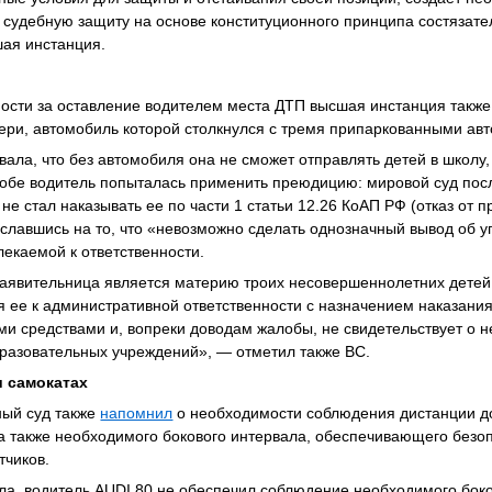
 судебную защиту на основе конституционного принципа состязате
шая инстанция.
ности за оставление водителем места ДТП высшая инстанция такж
ери, автомобиль которой столкнулся с тремя припаркованными ав
ла, что без автомобиля она не сможет отправлять детей в школу, 
лобе водитель попыталась применить преюдицию: мировой суд пос
не стал наказывать ее по части 1 статьи 12.26 КоАП РФ (отказ от 
ославшись на то, что «невозможно сделать однозначный вывод об 
екаемой к ответственности.
 заявительница является материю троих несовершеннолетних детей
 ее к административной ответственности с назначением наказани
и средствами и, вопреки доводам жалобы, не свидетельствует о
разовательных учреждений», — отметил также ВС.
и самокатах
ный суд также
напомнил
о необходимости соблюдения дистанции д
 а также необходимого бокового интервала, обеспечивающего безо
тчиков.
а, водитель AUDI 80 не обеспечил соблюдение необходимого боко