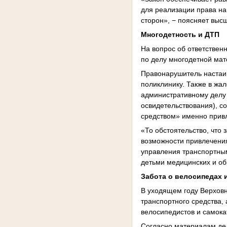
для реализации права на
сторон», − поясняет выс
Многодетность и ДТП
На вопрос об ответствен
по делу многодетной мат
Правонарушитель настаива
поликлинику. Также в жа
административному делу 
освидетельствования), с
средством» именно привл
«То обстоятельство, что
возможности привлечения
управления транспортным
детьми медицинских и об
Забота о велосипедах 
В уходящем году Верхов
транспортного средства,
велосипедистов и самока
Согласно материалам дел