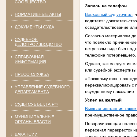
СООБЩЕСТВО
Запись на телефон
Верховный суд уточнил
,
НОРМАТИВНЫЕ АКТЫ
водителя: доказательств
ДОКУМЕНТЫ СУДА
освидетельствование или
Согласно материалам дел
СУДЕБНОЕ
что повлекло причинение
ДЕЛОПРОИЗВОДСТВО
нетрезвом виде был подт
телефона потерпевшего
СПРАВОЧНАЯ
ИНФОРМАЦИЯ
Однако, как следует из 
или судебной экспертизы
ПРЕСС-СЛУЖБА
«Поскольку факт нахожде
переквалифицировать с пу
УПРАВЛЕНИЕ СУДЕБНОГО
осужденному наказание.
ДЕПАРТАМЕНТА
Успел на желтый
СУДЫ СУБЪЕКТА РФ
Высшая инстанция также
преимущественное прав
МУНИЦИПАЛЬНЫЕ
ОРГАНЫ ВЛАСТИ
Поворачивающая налево 
пересекал перекресток н
ВАКАНСИИ
дорогу транспортному с