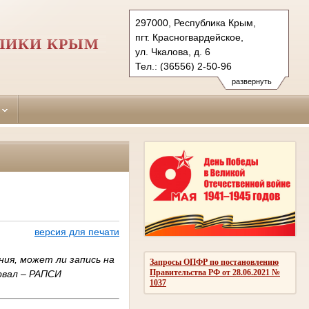
297000, Республика Крым,
пгт. Красногвардейское,
ЛИКИ КРЫМ
ул. Чкалова, д. 6
Тел.: (36556) 2-50-96
krasnogvardeiskiy.krm@sudrf.ru
развернуть
версия для печати
ия, может ли запись на
Запросы ОПФР по постановлению
Правительства РФ от 28.06.2021 №
рвал – РАПСИ
1037