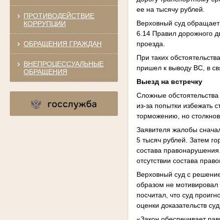
ее на тысячу рублей.
ПРОТИВОДЕЙСТВИЕ
Верховный суд обращает 
КОРРУПЦИИ
6.14 Правил дорожного 
ОБРАЩЕНИЯ ГРАЖДАН
проезда.
При таких обстоятельств
ВНЕПРОЦЕССУАЛЬНЫЕ
пришел к выводу ВС, в св
ОБРАЩЕНИЯ
Выезд на встречку
Сложные обстоятельства
из-за попытки избежать 
торможению, но столкнов
Заявителя жалобы сначал
5 тысяч рублей. Затем го
состава правонарушения
отсутствии состава право
Верховный суд с решени
образом не мотивировал 
посчитал, что суд проигн
оценки доказательств су
«Закон обеспечивает рав