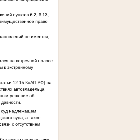
ний пунктов 6.2, 6.13,
реимущественное право
тановлений не имеется,
зался на встречной полосе
ы к экстренному
статьи 12.15 КоАП РФ) на
йствиях автовладельца
нным решение об
 давности.
й суд надлежащем
ского суда, а также
связи с отсутствием
еобходимые предпосылки