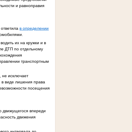
льности и равноправия
е ответила
в определении
томобилями.
водить их на кружки и в
ле ДТП по отдельному
прохождения
управлении транспортным
, не исключает
я в виде лишения права
 невозможности посещения
о движущегося впереди
пасность движения
вого интервала до