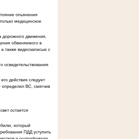
стояние опьянения
 только медицинское
а дорожного движения,
дения обвиняемого в
 а также видеозаписью с
го освидетельствования
 его действия следует
 − определил ВС, смягчив
 свет остается
обилю, который
требования ПДД уступить
рестков и оштрафовали