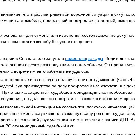
внимание, что в рассматриваемой дорожной ситуации в силу положе
движения автомобиль, проехавший перекресток на желтый, имел п
ах оснований для отмены или изменения состоявшихся по делу пос
язи с чем оставил жалобу без удовлетворения.
 аварии в Севастополе запутали
нижестоящие суды
. Водитель ока
столкновения с резко развернувшимся автомобилем. Он принял мер
ения с встречным авто избежать не удалось.
а оштрафовали за выезд на полосу встречного движения (часть 4 
родской суд производство по делу прекратил из-за отсутствия в де
. При этом кассационный суд общей юрисдикции счел необоснова
нарушения, но дело все же прекратил − в связи с истечением срока
ем кассационной инстанции не согласился, поскольку нижестоящи
причины отмены вступившего в законную силу решения судьи город
орировал показаний двух участников столкновения и записи ДТП. В 
дья ВС отменил данный судебный акт.
ные условия для защиты и отстаивания своей позиции, создает н