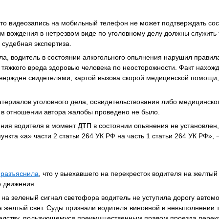
 что видеозапись на мобильный телефон не может подтверждать со
ом вождения в нетрезвом виде по уголовному делу должны служить
 судебная экспертиза.
а, водитель в состоянии алкогольного опьянения нарушил правил
 тяжкого вреда здоровью человека по неосторожности. Факт нахож
вержден свидетелями, картой вызова скорой медицинской помощи,
.
материалов уголовного дела, освидетельствования либо медицинско
 в отношении автора жалобы проведено не было.
ния водителя в момент ДТП в состоянии опьянения не установлен,
нкта «а» части 2 статьи 264 УК РФ на часть 1 статьи 264 УК РФ»,
 разъяснила
, что у выехавшего на перекресток водителя на желтый
о движения.
на зеленый сигнал светофора водитель не уступила дорогу автом
а желтый свет. Суды признали водителя виновной в невыполнении 
редству, пользующемуся преимущественным правом проезда перек