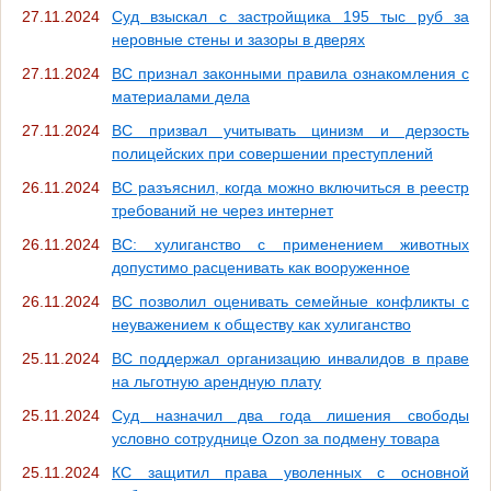
27.11.2024
Суд взыскал с застройщика 195 тыс руб за
неровные стены и зазоры в дверях
27.11.2024
ВС признал законными правила ознакомления с
материалами дела
27.11.2024
ВС призвал учитывать цинизм и дерзость
полицейских при совершении преступлений
26.11.2024
ВС разъяснил, когда можно включиться в реестр
требований не через интернет
26.11.2024
ВС: хулиганство с применением животных
допустимо расценивать как вооруженное
26.11.2024
ВС позволил оценивать семейные конфликты с
неуважением к обществу как хулиганство
25.11.2024
ВС поддержал организацию инвалидов в праве
на льготную арендную плату
25.11.2024
Суд назначил два года лишения свободы
условно сотруднице Ozon за подмену товара
25.11.2024
КС защитил права уволенных с основной