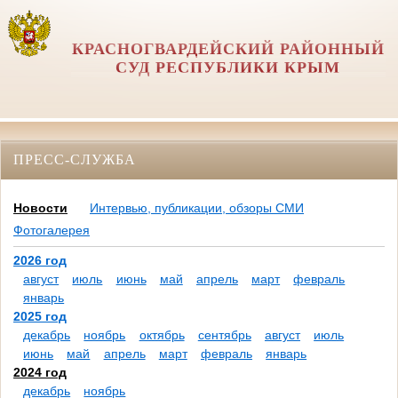
КРАСНОГВАРДЕЙСКИЙ РАЙОННЫЙ
СУД РЕСПУБЛИКИ КРЫМ
ПРЕСС-СЛУЖБА
Новости
Интервью, публикации, обзоры СМИ
Фотогалерея
2026 год
август
июль
июнь
май
апрель
март
февраль
январь
2025 год
декабрь
ноябрь
октябрь
сентябрь
август
июль
июнь
май
апрель
март
февраль
январь
2024 год
декабрь
ноябрь