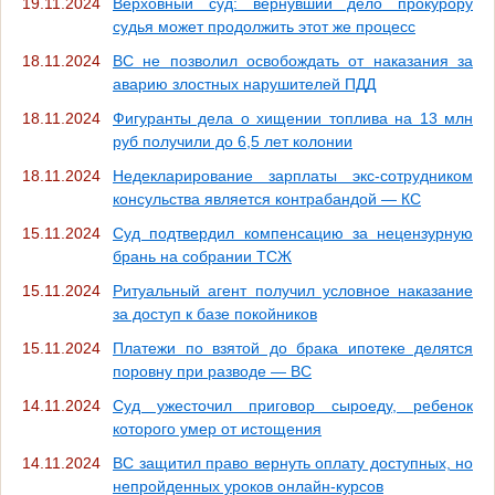
19.11.2024
Верховный суд: вернувший дело прокурору
судья может продолжить этот же процесс
18.11.2024
ВС не позволил освобождать от наказания за
аварию злостных нарушителей ПДД
18.11.2024
Фигуранты дела о хищении топлива на 13 млн
руб получили до 6,5 лет колонии
18.11.2024
Недекларирование зарплаты экс-сотрудником
консульства является контрабандой — КС
15.11.2024
Суд подтвердил компенсацию за нецензурную
брань на собрании ТСЖ
15.11.2024
Ритуальный агент получил условное наказание
за доступ к базе покойников
15.11.2024
Платежи по взятой до брака ипотеке делятся
поровну при разводе — ВС
14.11.2024
Суд ужесточил приговор сыроеду, ребенок
которого умер от истощения
14.11.2024
ВС защитил право вернуть оплату доступных, но
непройденных уроков онлайн-курсов