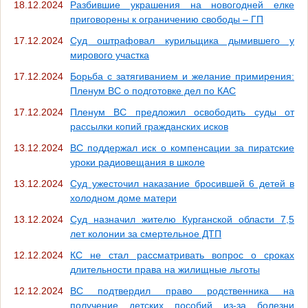
18.12.2024
Разбившие украшения на новогодней елке
приговорены к ограничению свободы – ГП
17.12.2024
Суд оштрафовал курильщика дымившего у
мирового участка
17.12.2024
Борьба с затягиванием и желание примирения:
Пленум ВС о подготовке дел по КАС
17.12.2024
Пленум ВС предложил освободить суды от
рассылки копий гражданских исков
13.12.2024
ВС поддержал иск о компенсации за пиратские
уроки радиовещания в школе
13.12.2024
Суд ужесточил наказание бросившей 6 детей в
холодном доме матери
13.12.2024
Суд назначил жителю Курганской области 7,5
лет колонии за смертельное ДТП
12.12.2024
КС не стал рассматривать вопрос о сроках
длительности права на жилищные льготы
12.12.2024
ВС подтвердил право родственника на
получение детских пособий из-за болезни