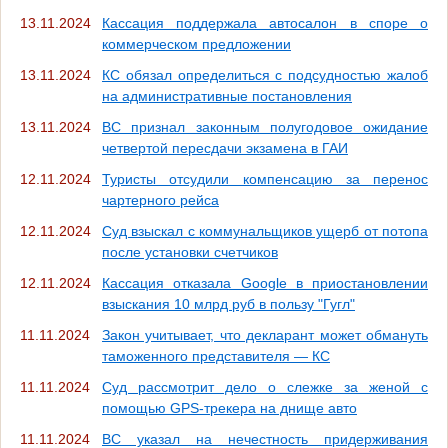
13.11.2024
Кассация поддержала автосалон в споре о
коммерческом предложении
13.11.2024
КС обязал определиться с подсудностью жалоб
на административные постановления
13.11.2024
ВС признал законным полугодовое ожидание
четвертой пересдачи экзамена в ГАИ
12.11.2024
Туристы отсудили компенсацию за перенос
чартерного рейса
12.11.2024
Суд взыскал с коммунальщиков ущерб от потопа
после установки счетчиков
12.11.2024
Кассация отказала Google в приостановлении
взыскания 10 млрд руб в пользу "Гугл"
11.11.2024
Закон учитывает, что декларант может обмануть
таможенного представителя — КС
11.11.2024
Суд рассмотрит дело о слежке за женой с
помощью GPS-трекера на днище авто
11.11.2024
ВС указал на нечестность придерживания