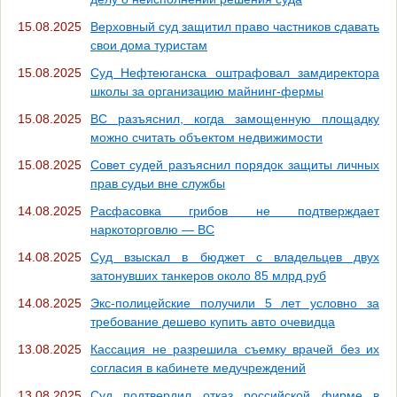
15.08.2025
Верховный суд защитил право частников сдавать
свои дома туристам
15.08.2025
Суд Нефтеюганска оштрафовал замдиректора
школы за организацию майнинг-фермы
15.08.2025
ВС разъяснил, когда замощенную площадку
можно считать объектом недвижимости
15.08.2025
Совет судей разъяснил порядок защиты личных
прав судьи вне службы
14.08.2025
Расфасовка грибов не подтверждает
наркоторговлю — ВС
14.08.2025
Суд взыскал в бюджет с владельцев двух
затонувших танкеров около 85 млрд руб
14.08.2025
Экс-полицейские получили 5 лет условно за
требование дешево купить авто очевидца
13.08.2025
Кассация не разрешила съемку врачей без их
согласия в кабинете медучреждений
13.08.2025
Суд подтвердил отказ российской фирме в