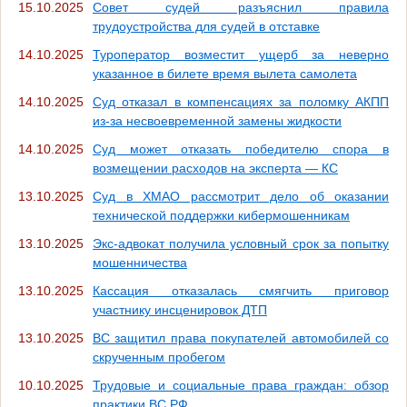
15.10.2025
Совет судей разъяснил правила
трудоустройства для судей в отставке
14.10.2025
Туроператор возместит ущерб за неверно
указанное в билете время вылета самолета
14.10.2025
Суд отказал в компенсациях за поломку АКПП
из-за несвоевременной замены жидкости
14.10.2025
Суд может отказать победителю спора в
возмещении расходов на эксперта — КС
13.10.2025
Суд в ХМАО рассмотрит дело об оказании
технической поддержки кибермошенникам
13.10.2025
Экс-адвокат получила условный срок за попытку
мошенничества
13.10.2025
Кассация отказалась смягчить приговор
участнику инсценировок ДТП
13.10.2025
ВС защитил права покупателей автомобилей со
скрученным пробегом
10.10.2025
Трудовые и социальные права граждан: обзор
практики ВC РФ