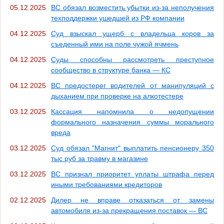
05.12.2025
ВС обязал возместить убытки из-за неполучения
техподдержки ушедшей из РФ компании
04.12.2025
Суд взыскал ущерб с владельца коров за
съеденный ими на поле чужой ячмень
04.12.2025
Суды способны рассмотреть преступное
сообщество в структуре банка — КС
04.12.2025
ВС предостерег водителей от манипуляций с
дыханием при проверке на алкотестере
03.12.2025
Кассация напомнила о недопущении
формального назначения суммы морального
вреда
03.12.2025
Суд обязал "Магнит" выплатить пенсионеру 350
тыс руб за травму в магазине
03.12.2025
ВС признал приоритет уплаты штрафа перед
иными требованиями кредиторов
02.12.2025
Дилер не вправе отказаться от замены
автомобиля из-за прекращения поставок — ВС