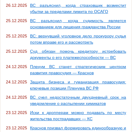
26.12.2025
ВС разъяснил, когда страховщик возместит
убытки за пределами лимита по ОСАГО
25.12.2025
ВС разъяснил, когда судимость является
основанием для лишения гражданства России
25.12.2025
ВС: вернувший уголовное дело прокурору судья
потом вправе его и рассмотреть
25.12.2025
Суд обязан помочь кредитору истребовать
документы о его платежеспособности — ВС
24.12.2025
Пленум ВС станет стратегическим центром
развития правосудия — Краснов
24.12.2025
Защита бизнеса и гуманизация правосудия:
ключевые позиции Пленума ВС РФ
24.12.2025
ВС счел недостаточным двухдневный срок на
уведомление о распылении химикатов
23.12.2025
Иски к дропперам можно подавать по месту
жительства пострадавших — КС
23.12.2025
Краснов призвал формировать единообразную и