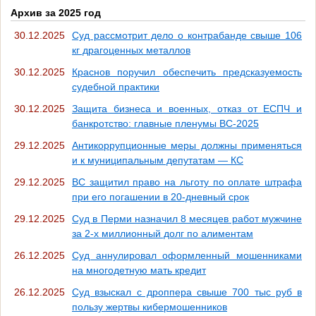
Архив за 2025 год
30.12.2025
Суд рассмотрит дело о контрабанде свыше 106
кг драгоценных металлов
30.12.2025
Краснов поручил обеспечить предсказуемость
судебной практики
30.12.2025
Защита бизнеса и военных, отказ от ЕСПЧ и
банкротство: главные пленумы ВС-2025
29.12.2025
Антикоррупционные меры должны применяться
и к муниципальным депутатам — КС
29.12.2025
ВС защитил право на льготу по оплате штрафа
при его погашении в 20-дневный срок
29.12.2025
Суд в Перми назначил 8 месяцев работ мужчине
за 2-х миллионный долг по алиментам
26.12.2025
Суд аннулировал оформленный мошенниками
на многодетную мать кредит
26.12.2025
Суд взыскал с дроппера свыше 700 тыс руб в
пользу жертвы кибермошенников