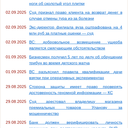
ноги об сколотый угол плитки
02.09.2025
Суд признал право клиента на возврат денег в
случае отмены тура из-за болезни
02.09.2025
Экс-директор филиала вуза оштрафована на 4
млн руб за платные оценки — суд
02.09.2025
ВС: добровольное возмещение ущерба
является смягчающим обстоятельством
01.09.2025
Бизнесмен получил 5 лет по делу об обрушении
трибун во время детского матча
01.09.2025
ВС разъяснил правила квалификации дачи
взятки при оперативных экспериментах
29.08.2025
Сторона защиты имеет право проверять
достоверность геномной информации — КС
29.08.2025
Суд арестовал владелицу магазина
премиальных товаров Уланову за
мошенничество
29.08.2025
Банк должен верифицировать личность