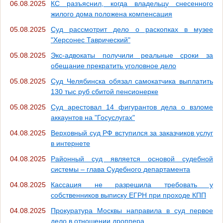
06.08.2025
КС разъяснил, когда владельцу снесенного
жилого дома положена компенсация
05.08.2025
Суд рассмотрит дело о раскопках в музее
"Херсонес Таврический"
05.08.2025
Экс-адвокаты получили реальные сроки за
обещание прекратить уголовное дело
05.08.2025
Суд Челябинска обязал самокатчика выплатить
130 тыс руб сбитой пенсионерке
05.08.2025
Суд арестовал 14 фигурантов дела о взломе
аккаунтов на "Госуслугах"
04.08.2025
Верховный суд РФ вступился за заказчиков услуг
в интернете
04.08.2025
Районный суд является основой судебной
системы – глава Судебного департамента
04.08.2025
Кассация не разрешила требовать у
собственников выписку ЕГРН при проходе КПП
04.08.2025
Прокуратура Москвы направила в суд первое
дело в отношении дроппера