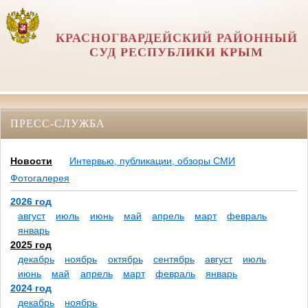
КРАСНОГВАРДЕЙСКИЙ РАЙОННЫЙ
СУД РЕСПУБЛИКИ КРЫМ
ПРЕСС-СЛУЖБА
Новости
Интервью, публикации, обзоры СМИ
Фотогалерея
2026 год
август
июль
июнь
май
апрель
март
февраль
январь
2025 год
декабрь
ноябрь
октябрь
сентябрь
август
июль
июнь
май
апрель
март
февраль
январь
2024 год
декабрь
ноябрь