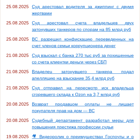
25.08.2025
Суд арестовал водителя за джиппинг с двумя
жертвами
25.08.2025
Суд арестовал счета владельцев двух
затонувших танкеров по спорам на 85 млрд руб
25.08.2025
ВС разрешил конфискацию переведенных на
счет членов семьи коррупционера денег
21.08.2025
Суд взыскал с банка 270 тыс руб за похищенные
со счета клиентки деньги через СБП
21.08.2025
Владелец затонувшего танкера подал
апелляцию на взыскание 35,4 млрд руб
21.08.2025
Суд отправил на пересмотр иск владельца
сгоревшего склада к Ozon на 3,7 млрд руб
20.08.2025
Возврат продавцом оплаты не лишает
покупателя прав на дом — ВС
20.08.2025
Судебный департамент разработал меры для
повышения престижа профессии судьи
19.08.2025
🎥 Видеоролик о преимуществах Госпочты и о