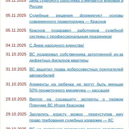
05.11.2025
День судебного работника отмечается впервые в
России
05.11.2025
Судебные решения формируют основы
современного правопорядка — Краснов
05.11.2025
Краснов поздравил работников судебной
системы с профессиональным праздником
04.11.2025
С Днем народного единства!
31.10.2025
ВС поддержал собственника затопленной из-за
дефектных фильтров квартиры
31.10.2025
ВС защитил права добросовестных покупателей
автомобилей
31.10.2025
Алименты на ребенка не могут быть меньше
50% прожиточного минимума — кассация
29.10.2025
Вектор на соцзащиту: эксперты о первом
Пленуме ВС Игоря Краснова
29.10.2025
Заплатить юристу можно, переуступив ему
право требования судебных издержек — КС
29.10.2025
ВС не разрешил создавшим помеху водителям