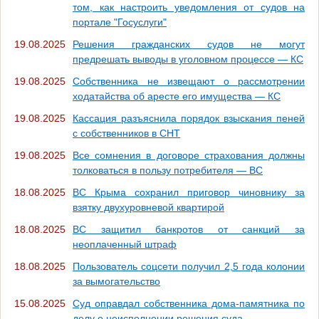
том, как настроить уведомления от судов на
портале "Госуслуги"
19.08.2025
Решения гражданских судов не могут
предрешать выводы в уголовном процессе — КС
19.08.2025
Собственника не извещают о рассмотрении
ходатайства об аресте его имущества — КС
19.08.2025
Кассация разъяснила порядок взыскания пеней
с собственников в СНТ
19.08.2025
Все сомнения в договоре страхования должны
толковаться в пользу потребителя — ВС
18.08.2025
ВС Крыма сохранил приговор чиновнику за
взятку двухуровневой квартирой
18.08.2025
ВС защитил банкротов от санкций за
неоплаченный штраф
18.08.2025
Пользователь соцсети получил 2,5 года колонии
за вымогательство
15.08.2025
Суд оправдал собственника дома-памятника по
делу о неисполнении решения суда