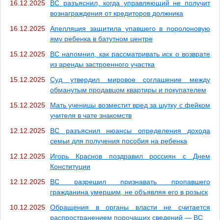
16.12.2025
ВС разъяснил, когда управляющий не получит
вознаграждения от кредиторов должника
16.12.2025
Апелляция защитила упавшего в поролоновую
яму ребенка в батутном центре
15.12.2025
ВС напомнил, как рассматривать иск о возврате
из аренды застроенного участка
15.12.2025
Суд утвердил мировое соглашение между
обманутым продавцом квартиры и покупателем
15.12.2025
Мать ученицы возместит вред за шутку с фейком
учителя в чате знакомств
12.12.2025
ВС разъяснил нюансы определения дохода
семьи для получения пособия на ребенка
12.12.2025
Игорь Краснов поздравил россиян с Днем
Конституции
12.12.2025
ВС разрешил признавать пропавшего
гражданина умершим, не объявляя его в розыск
10.12.2025
Обращения в органы власти не считается
распространением порочащих сведений — ВС