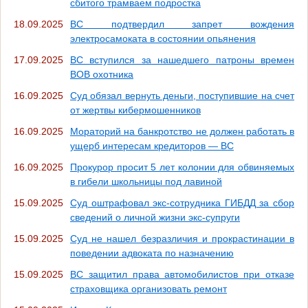
сбитого трамваем подростка
18.09.2025
ВС подтвердил запрет вождения
электросамоката в состоянии опьянения
17.09.2025
ВС вступился за нашедшего патроны времен
ВОВ охотника
16.09.2025
Суд обязал вернуть деньги, поступившие на счет
от жертвы кибермошенников
16.09.2025
Мораторий на банкротство не должен работать в
ущерб интересам кредиторов — ВС
16.09.2025
Прокурор просит 5 лет колонии для обвиняемых
в гибели школьницы под лавиной
15.09.2025
Суд оштрафовал экс-сотрудника ГИБДД за сбор
сведений о личной жизни экс-супруги
15.09.2025
Суд не нашел безразличия и прокрастинации в
поведении адвоката по назначению
15.09.2025
ВС защитил права автомобилистов при отказе
страховщика организовать ремонт