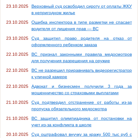
23.10.2025
Верховный суд освободил сироту от оплаты ЖКУ
в непригодном жилье
23.10.2025
Ошибка инспектора в типе разметки не спасает
водителя от лишения прав — ВС
23.10.2025
Суд защитил право родителя на отказ от
оформленного ребенком заказа
22.10.2025
ВС признал законными правила медосмотров
для получения разрешения на оружие
22.10.2025
ВС не разрешил приравнивать видеорегистратор
к уличной камере
22.10.2025
Адвокат и бизнесмен получили 3 года за
мошенничество со страховыми выплатами
21.10.2025
Суд подтвердил отстранение от работы из-за
пропуска обязательного медосмотра
21.10.2025
ВС защитил олимпиадника от постановки на
учет из-за конфликта в школе
20.10.2025
Суд оштрафовал внучку за кражу 500 тыс руб с