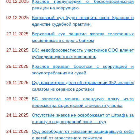
02.12.2025
Краснов предупредил о бескомпромиссной
реакции на коррупцию
02.12.2025
Верховный суд будет говорить ясно: Краснов о
единстве судебной практики
27.11.2025
Верховный суд защитил жертву телефонных
мошенников в споре с банком
27.11.2025
ВС: недобросовестность участников ООО влечет
субсидиарную ответственность
26.11.2025
Краснов призвал бороться с коррупцией и
злоупотреблениями судей
26.11.2025
Суд рассмотрит дело об отравлении 352 человек
салатом из сервисов доставки
26.11.2025
ВС запретил менять арендную плату из-за
пересмотра кадастровой стоимости участка
24.11.2025
Отсутствие знаков не освобождает от штрафа за
стоянку в водоохранной зоне — суд
24.11.2025
Суд освободил от наказания защищавшую себя
и детей от агрессивного сожителя