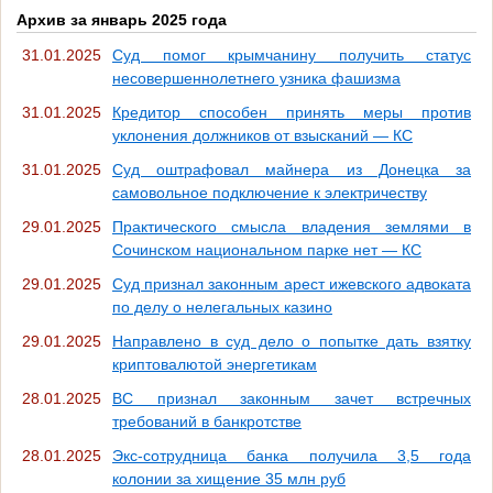
Архив за январь 2025 года
31.01.2025
Суд помог крымчанину получить статус
несовершеннолетнего узника фашизма
31.01.2025
Кредитор способен принять меры против
уклонения должников от взысканий — КС
31.01.2025
Суд оштрафовал майнера из Донецка за
самовольное подключение к электричеству
29.01.2025
Практического смысла владения землями в
Сочинском национальном парке нет — КС
29.01.2025
Суд признал законным арест ижевского адвоката
по делу о нелегальных казино
29.01.2025
Направлено в суд дело о попытке дать взятку
криптовалютой энергетикам
28.01.2025
ВС признал законным зачет встречных
требований в банкротстве
28.01.2025
Экс-сотрудница банка получила 3,5 года
колонии за хищение 35 млн руб