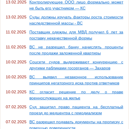
13.02.2025
Контролирующее ООО лицо формально может
не быть его участником — КС
13.02.2025
Суды должны изучать факторы роста стоимости
наследственной массы - ВС
11.02.2025
Поставщик одежды для МВД получил 6 лет за
поставку некачественной формы
11.02.2025
ВС не разрешил банку начислять проценты
после продажи заложенной квартиры
10.02.2025
Соцсети судов выдерживают конкуренцию с
другими пабликами госорганов — Захаров
10.02.2025
ВС выявил незаконное использование
принципов негаторного иска против ответчиков
10.02.2025
КС огласит решение по делу о праве
военнослужащих на жилье
07.02.2025
Суд защитил право пациента на бесплатный
проезд до медцентра с гемодиализом
07.02.2025
ВС разрешил подавать документы на прописку с
помощью доверенности