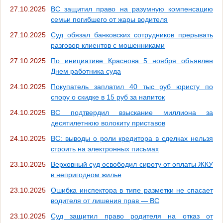
27.10.2025
ВС защитил право на разумную компенсацию
семьи погибшего от жары водителя
27.10.2025
Суд обязал банковских сотрудников прерывать
разговор клиентов с мошенниками
27.10.2025
По инициативе Краснова 5 ноября объявлен
Днем работника суда
24.10.2025
Покупатель заплатил 40 тыс руб юристу по
спору о скидке в 15 руб за напиток
24.10.2025
ВС подтвердил взыскание миллиона за
десятилетнюю волокиту приставов
24.10.2025
ВС: выводы о роли кредитора в сделках нельзя
строить на электронных письмах
23.10.2025
Верховный суд освободил сироту от оплаты ЖКУ
в непригодном жилье
23.10.2025
Ошибка инспектора в типе разметки не спасает
водителя от лишения прав — ВС
23.10.2025
Суд защитил право родителя на отказ от