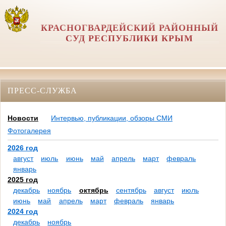
КРАСНОГВАРДЕЙСКИЙ РАЙОННЫЙ
СУД РЕСПУБЛИКИ КРЫМ
ПРЕСС-СЛУЖБА
Новости
Интервью, публикации, обзоры СМИ
Фотогалерея
2026 год
август
июль
июнь
май
апрель
март
февраль
январь
2025 год
декабрь
ноябрь
октябрь
сентябрь
август
июль
июнь
май
апрель
март
февраль
январь
2024 год
декабрь
ноябрь