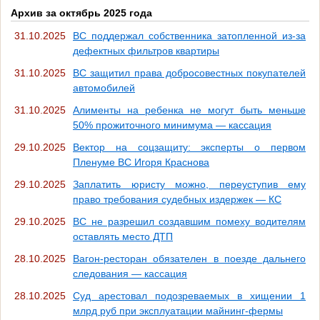
Архив за октябрь 2025 года
31.10.2025
ВС поддержал собственника затопленной из-за
дефектных фильтров квартиры
31.10.2025
ВС защитил права добросовестных покупателей
автомобилей
31.10.2025
Алименты на ребенка не могут быть меньше
50% прожиточного минимума — кассация
29.10.2025
Вектор на соцзащиту: эксперты о первом
Пленуме ВС Игоря Краснова
29.10.2025
Заплатить юристу можно, переуступив ему
право требования судебных издержек — КС
29.10.2025
ВС не разрешил создавшим помеху водителям
оставлять место ДТП
28.10.2025
Вагон-ресторан обязателен в поезде дальнего
следования — кассация
28.10.2025
Суд арестовал подозреваемых в хищении 1
млрд руб при эксплуатации майнинг-фермы