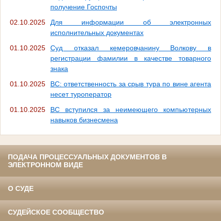
получение Госпочты
02.10.2025
Для информации об электронных
исполнительных документах
01.10.2025
Суд отказал кемеровчанину Волкову в
регистрации фамилии в качестве товарного
знака
01.10.2025
ВС: ответственность за срыв тура по вине агента
несет туроператор
01.10.2025
ВС вступился за неимеющего компьютерных
навыков бизнесмена
ПОДАЧА ПРОЦЕССУАЛЬНЫХ ДОКУМЕНТОВ В
ЭЛЕКТРОННОМ ВИДЕ
О СУДЕ
СУДЕЙСКОЕ СООБЩЕСТВО