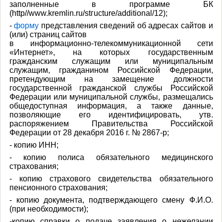
заполненные в программе БК
(http//www.kremlin.ru/stгucture/additional/12);
-
форму
представления сведений об адресах сайтов и
(или) страниц сайтов
в информационно-телекоммуникационной сети
«Интернет», на которых государственным
гражданским служащим или муниципальным
служащим, гражданином Российской Федерации,
претендующим на замещение должности
государственной гражданской службы Российской
Федерации или муниципальной службы, размещались
общедоступная информация, а также данные,
позволяющие его идентифицировать, утв.
распоряжением Правительства Российской
Федерации от 28 декабря 2016 г. № 2867-р;
- копию ИНН;
- копию полиса обязательного медицинского
страхования;
- копию страхового свидетельства обязательного
пенсионного страхования;
- копию документа, подтверждающего смену Ф.И.О.
(при необходимости);
-копию справки о подаче заявления о нежелании